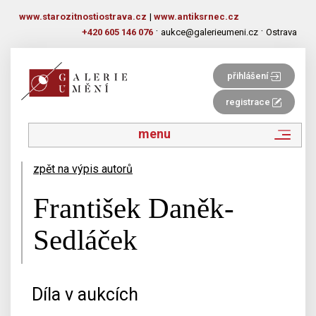
www.starozitnostiostrava.cz
|
www.antiksrnec.cz
·
·
+420 605 146 076
aukce@galerieumeni.cz
Ostrava
přihlášení
registrace
menu
zpět na výpis autorů
František Daněk-
Sedláček
Díla v aukcích