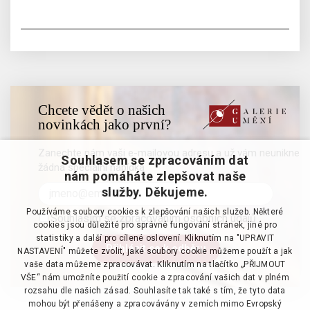
Chcete vědět o našich
novinkách jako první?
Zanechte nám vaši e-mailovou adresu a už vám neunikne
Souhlasem se zpracováním dat
žádná speciální nabídka
nám pomáháte zlepšovat naše
služby. Děkujeme.
Používáme soubory cookies k zlepšování našich služeb. Některé
Souhlasím se zpracováním osobních údajů
cookies jsou důležité pro správné fungování stránek, jiné pro
statistiky a další pro cílené oslovení. Kliknutím na "UPRAVIT
NASTAVENÍ" můžete zvolit, jaké soubory cookie můžeme použít a jak
vaše data můžeme zpracovávat. Kliknutím na tlačítko „PŘIJMOUT
VŠE“ nám umožníte použití cookie a zpracování vašich dat v plném
rozsahu dle našich zásad. Souhlasíte tak také s tím, že tyto data
mohou být přenášeny a zpracovávány v zemích mimo Evropský