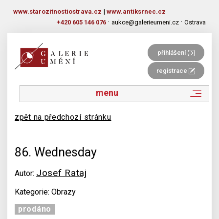
www.starozitnostiostrava.cz
|
www.antiksrnec.cz
·
·
+420 605 146 076
aukce@galerieumeni.cz
Ostrava
přihlášení
registrace
menu
zpět na předchozí stránku
86. Wednesday
Josef Rataj
Autor:
Kategorie: Obrazy
prodáno