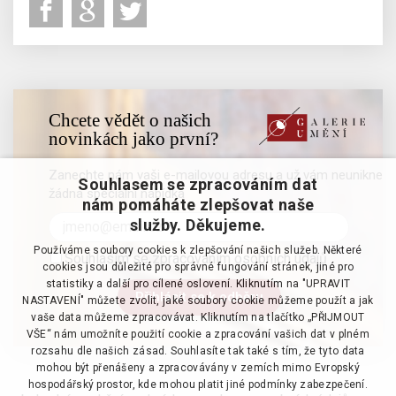
Chcete vědět o našich
novinkách jako první?
Zanechte nám vaši e-mailovou adresu a už vám neunikne
Souhlasem se zpracováním dat
žádná speciální nabídka
nám pomáháte zlepšovat naše
služby. Děkujeme.
Používáme soubory cookies k zlepšování našich služeb. Některé
Souhlasím se zpracováním osobních údajů
cookies jsou důležité pro správné fungování stránek, jiné pro
statistiky a další pro cílené oslovení. Kliknutím na "UPRAVIT
NASTAVENÍ" můžete zvolit, jaké soubory cookie můžeme použít a jak
vaše data můžeme zpracovávat. Kliknutím na tlačítko „PŘIJMOUT
VŠE“ nám umožníte použití cookie a zpracování vašich dat v plném
rozsahu dle našich zásad. Souhlasíte tak také s tím, že tyto data
mohou být přenášeny a zpracovávány v zemích mimo Evropský
hospodářský prostor, kde mohou platit jiné podmínky zabezpečení.