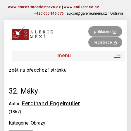
www.starozitnostiostrava.cz
|
www.antiksrnec.cz
·
·
+420 605 146 076
aukce@galerieumeni.cz
Ostrava
přihlášení
registrace
menu
zpět na předchozí stránku
32. Máky
Ferdinand Engelmüller
Autor:
(1867)
Kategorie: Obrazy