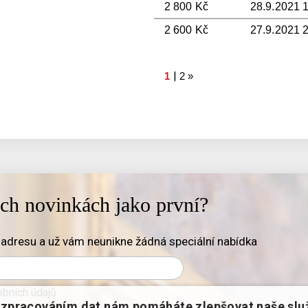
2 800 Kč
28.9.2021 
2 600 Kč
27.9.2021 
|
1
2
»
ich novinkách jako první?
adresu a už vám neunikne žádná speciální nabídka
bních údajů
zpracováním dat nám pomáháte zlepšovat naše slu