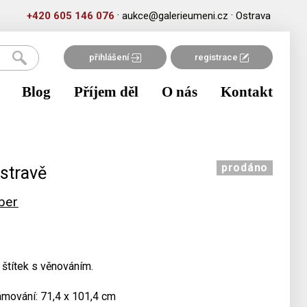
·
·
+420 605 146 076
aukce@galerieumeni.cz
Ostrava
přihlášení
registrace
Blog
Příjem děl
O nás
Kontakt
prodáno
Ostravě
ber
štítek s věnováním.
rámování: 71,4 x 101,4 cm