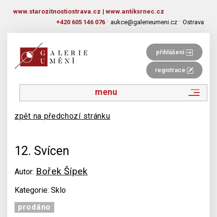
www.starozitnostiostrava.cz
|
www.antiksrnec.cz
·
·
+420 605 146 076
aukce@galerieumeni.cz
Ostrava
přihlášení
registrace
menu
zpět na předchozí stránku
12. Svícen
Bořek Šípek
Autor:
Kategorie: Sklo
prodáno