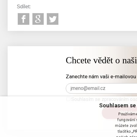
Sdílet:
Chcete vědět o naš
Zanechte nám vaši e-mailovou 
Souhlasím se zpracováním oso
Souhlasem se 
Používáme 
fungování s
můžete zvol
tlačítko „