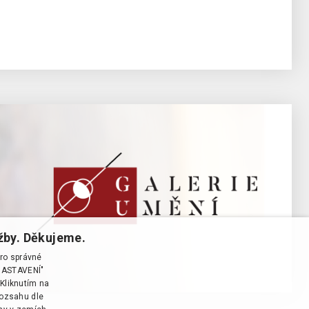
žby. Děkujeme.
pro správné
T NASTAVENÍ"
Kliknutím na
rozsahu dle