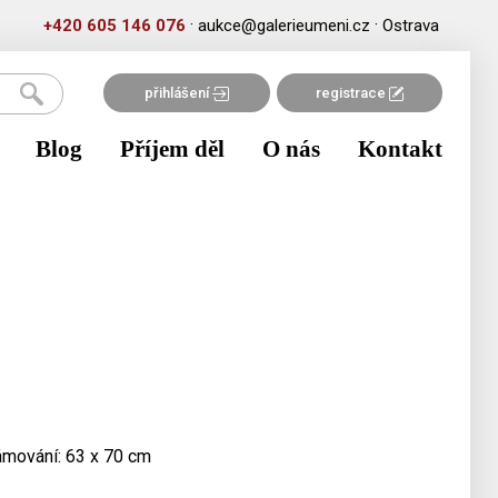
·
·
+420 605 146 076
aukce@galerieumeni.cz
Ostrava
přihlášení
registrace
Blog
Příjem děl
O nás
Kontakt
rámování: 63 x 70 cm