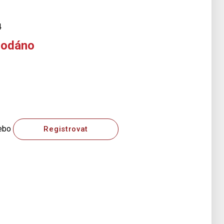
4
rodáno
ebo
Registrovat