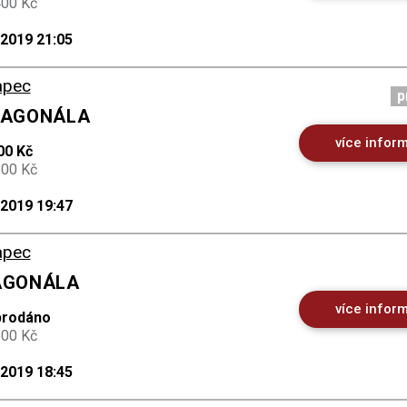
400 Kč
.2019 21:05
apec
p
DIAGONÁLA
více infor
00 Kč
600 Kč
.2019 19:47
apec
IAGONÁLA
více infor
prodáno
500 Kč
.2019 18:45