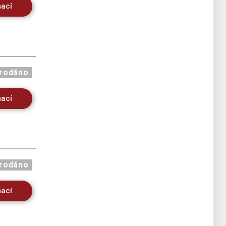
mací
rodáno
mací
rodáno
mací