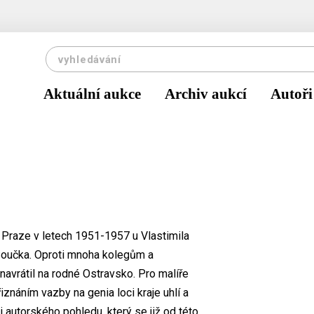
Aktuální aukce
Archiv aukcí
Autoři
 Praze v letech 1951-1957 u Vlastimila
 Součka. Oproti mnoha kolegům a
 navrátil na rodné Ostravsko. Pro malíře
iznáním vazby na genia loci kraje uhlí a
 autorského pohledu, který se již od této