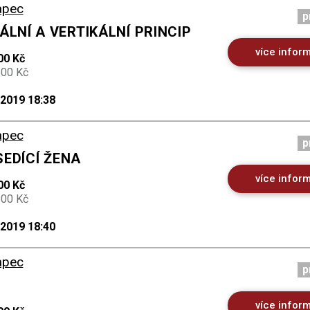
apec
p
ÁLNÍ A VERTIKÁLNÍ PRINCIP
více infor
00 Kč
500 Kč
.2019 18:38
apec
p
 SEDÍCÍ ŽENA
více infor
00 Kč
500 Kč
.2019 18:40
apec
p
více infor