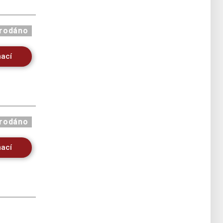
rodáno
mací
rodáno
mací