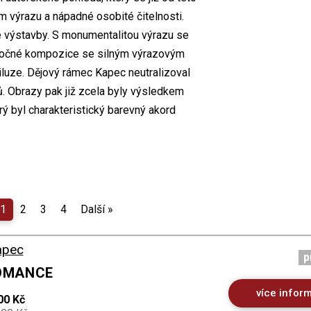
 výrazu a nápadné osobité čitelnosti.
é výstavby. S monumentalitou výrazu se
áročné kompozice se silným výrazovým
luze. Dějový rámec Kapec neutralizoval
ů. Obrazy pak již zcela byly výsledkem
rý byl charakteristický barevný akord
1
2
3
4
Další
»
apec
p
ROMANCE
více infor
00 Kč