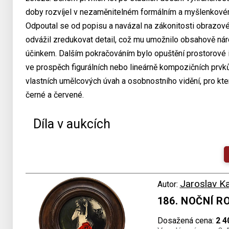
doby rozvíjel v nezaměnitelném formálním a myšlenkovém
Odpoutal se od popisu a navázal na zákonitosti obrazov
odvážil zredukovat detail, což mu umožnilo obsahově n
účinkem. Dalším pokračováním bylo opuštění prostorové i
ve prospěch figurálních nebo lineárně kompozičních prvk
vlastních umělcových úvah a osobnostního vidění, pro kte
černé a červené.
Díla v aukcích
Jaroslav K
Autor:
186. NOČNÍ 
Dosažená cena:
2 4