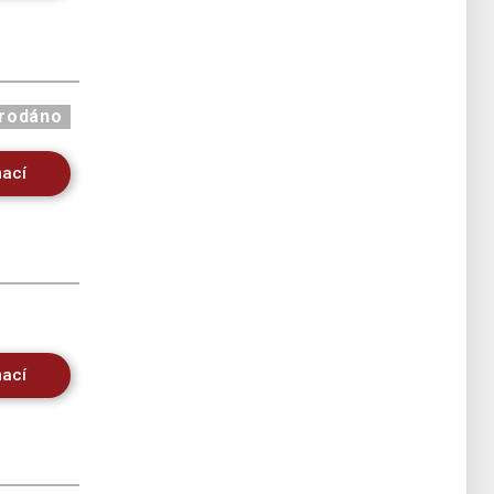
rodáno
mací
mací