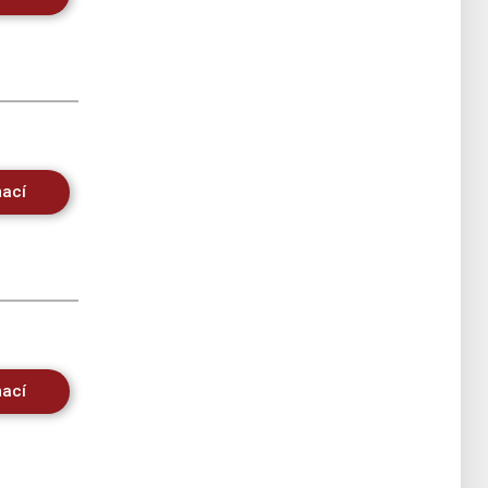
mací
mací