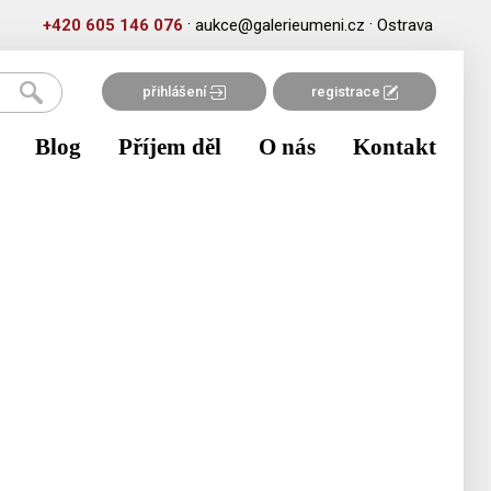
·
·
+420 605 146 076
aukce@galerieumeni.cz
Ostrava
přihlášení
registrace
Blog
Příjem děl
O nás
Kontakt