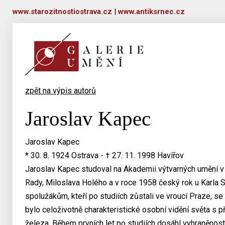
www.starozitnostiostrava.cz
|
www.antiksrnec.cz
zpět na výpis autorů
Jaroslav Kapec
Jaroslav Kapec
* 30. 8. 1924 Ostrava - † 27. 11. 1998 Havířov
Jaroslav Kapec studoval na Akademii výtvarných umění v
Rady, Miloslava Holého a v roce 1958 český rok u Karla
spolužákům, kteří po studiích zůstali ve vroucí Praze, se
bylo celoživotně charakteristické osobní vidění světa s př
železa. Během prvních let po studiích dosáhl vyhraněnosti