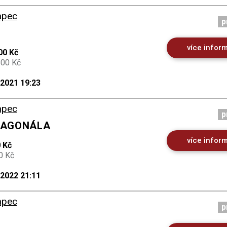
apec
p
více infor
00 Kč
800 Kč
.2021 19:23
apec
p
DIAGONÁLA
více infor
 Kč
0 Kč
.2022 21:11
apec
p