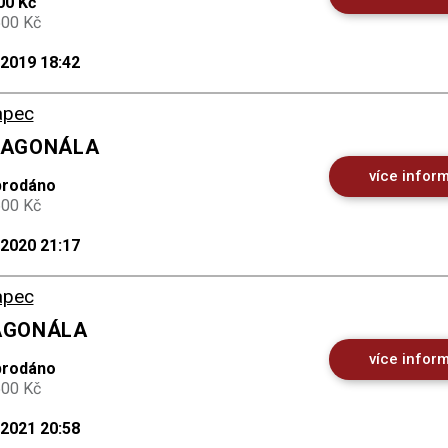
00 Kč
500 Kč
.2019 18:42
apec
DIAGONÁLA
více infor
prodáno
600 Kč
.2020 21:17
apec
IAGONÁLA
více infor
prodáno
500 Kč
.2021 20:58