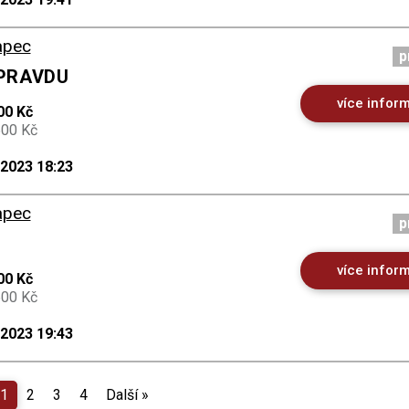
apec
p
 PRAVDU
více infor
00 Kč
500 Kč
.2023 18:23
apec
p
více infor
00 Kč
500 Kč
.2023 19:43
1
2
3
4
Další
»