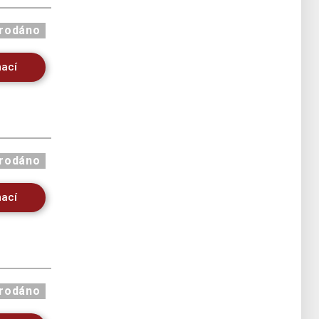
rodáno
mací
rodáno
mací
rodáno