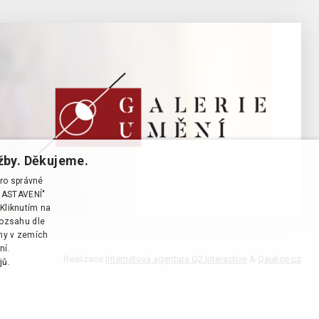
žby. Děkujeme.
pro správné
T NASTAVENÍ"
Kliknutím na
rozsahu dle
ány v zemích
ní.
Realizace
Internetová agentura Q2 Interactive
&
Qaukce.cz
jů.