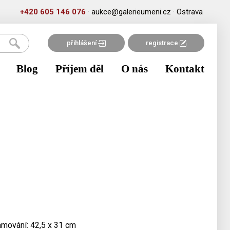
·
·
+420 605 146 076
aukce@galerieumeni.cz
Ostrava
přihlášení
registrace
Blog
Příjem děl
O nás
Kontakt
rámování: 42,5 x 31 cm