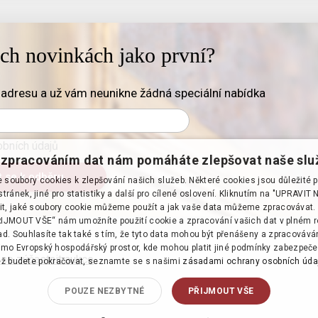
ich novinkách jako první?
adresu a už vám neunikne žádná speciální nabídka
bních údajů
zpracováním dat nám pomáháte zlepšovat naše slu
soubory cookies k zlepšování našich služeb. Některé cookies jsou důležité 
tránek, jiné pro statistiky a další pro cílené oslovení. Kliknutím na "UPRAVI
it, jaké soubory cookie můžeme použít a jak vaše data můžeme zpracovávat. 
PŘIJMOUT VŠE“ nám umožníte použití cookie a zpracování vašich dat v plném 
d. Souhlasíte tak také s tím, že tyto data mohou být přenášeny a zpracováv
mo Evropský hospodářský prostor, kde mohou platit jiné podmínky zabezpeče
 se zúčastnit aukce
·
ž budete pokračovat, seznamte se s našimi
zásadami ochrany osobních úda
POUZE NEZBYTNÉ
PŘIJMOUT VŠE