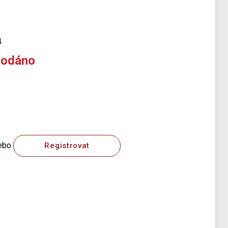
4
rodáno
ebo
Registrovat