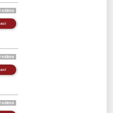
rodáno
mací
rodáno
mací
rodáno