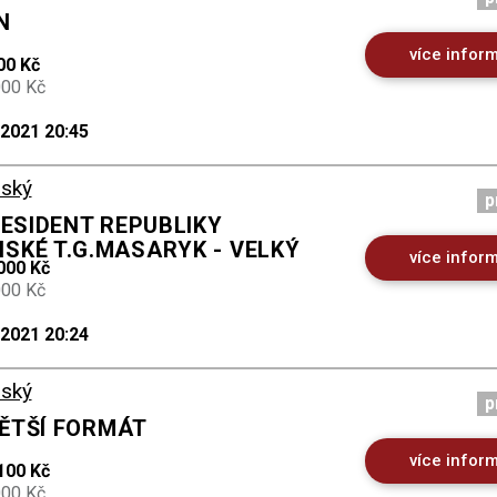
N
více infor
00 Kč
000 Kč
.2021 20:45
ský
p
RESIDENT REPUBLIKY
SKÉ T.G.MASARYK - VELKÝ
více infor
000 Kč
000 Kč
.2021 20:24
ský
p
 VĚTŠÍ FORMÁT
více infor
100 Kč
000 Kč