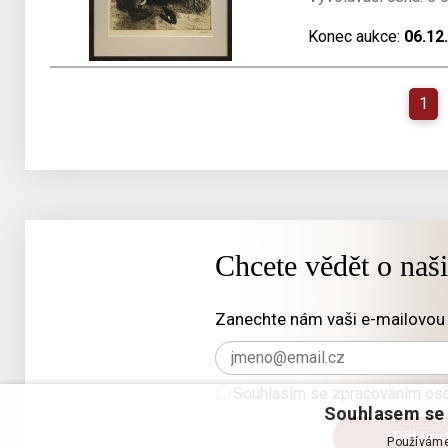
Konec aukce:
06.12
1
Chcete vědět o naš
Zanechte nám vaši e-mailovou 
Souhlasím se zpracováním oso
Souhlasem se 
Používáme 