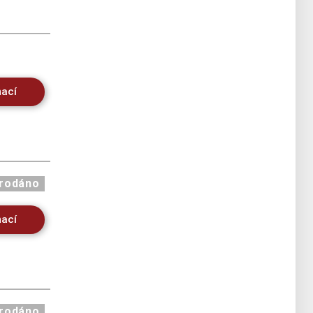
mací
rodáno
mací
rodáno