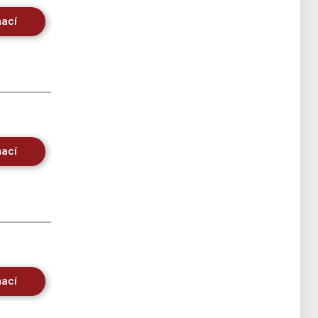
mací
mací
mací