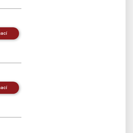
mací
mací