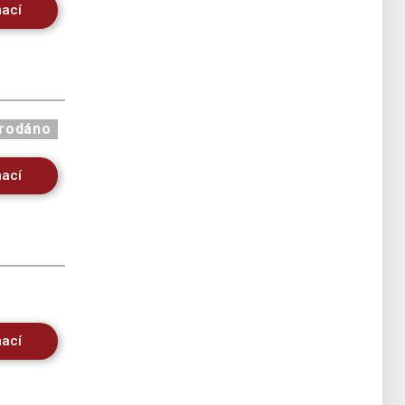
mací
rodáno
mací
mací