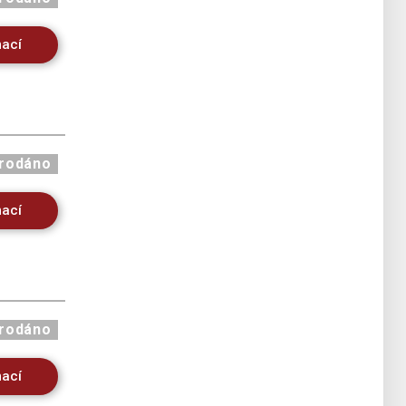
mací
rodáno
mací
rodáno
mací