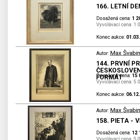
166. LETNÍ DE
Dosažená cena:
1 2
Vyvolávací cena: 1 
Konec aukce:
01.03
Max Švabin
Autor:
144. PRVNÍ P
ČESKOSLOVEN
Dosažená cena:
15 
FORMÁT
Vyvolávací cena: 5 
Konec aukce:
06.12
Max Švabin
Autor:
158. PIETA -
Dosažená cena:
12 
Vyvolávací cena: 5 