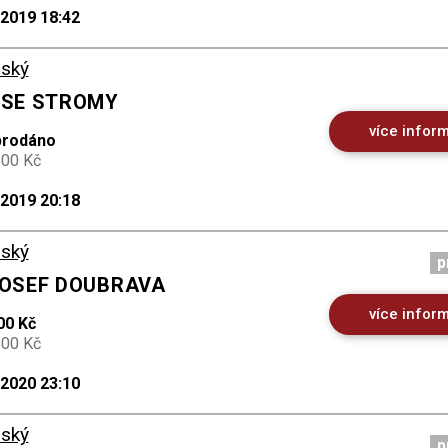
.2019 18:42
ský
A SE STROMY
více infor
prodáno
500 Kč
.2019 20:18
ský
p
 JOSEF DOUBRAVA
více infor
00 Kč
500 Kč
.2020 23:10
ský
p