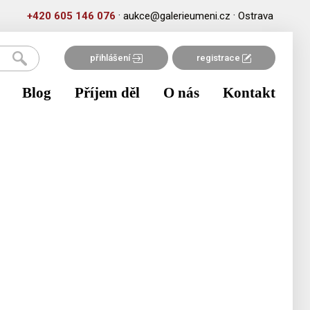
·
·
+420 605 146 076
aukce@galerieumeni.cz
Ostrava
přihlášení
registrace
Blog
Příjem děl
O nás
Kontakt