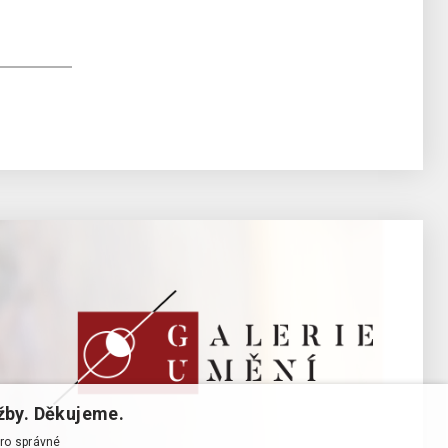
žby. Děkujeme.
pro správné