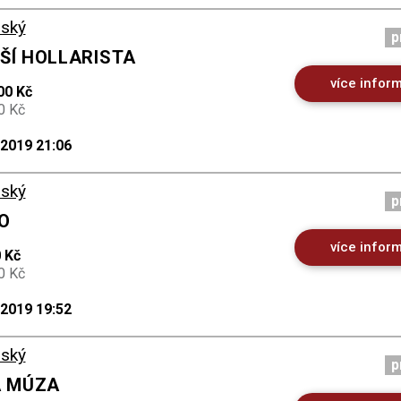
ský
p
ŠÍ HOLLARISTA
více infor
00 Kč
0 Kč
.2019 21:06
ský
p
TO
více infor
 Kč
0 Kč
.2019 19:52
ský
p
A MÚZA