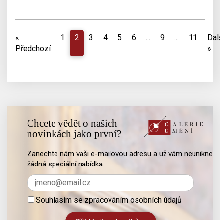
«
1
2
3
4
5
6
...
9
...
11
Dal
Předchozí
»
Chcete vědět o našich
novinkách jako první?
Zanechte nám vaši e-mailovou adresu a už vám neunikne
žádná speciální nabídka
Souhlasím se zpracováním osobních údajů