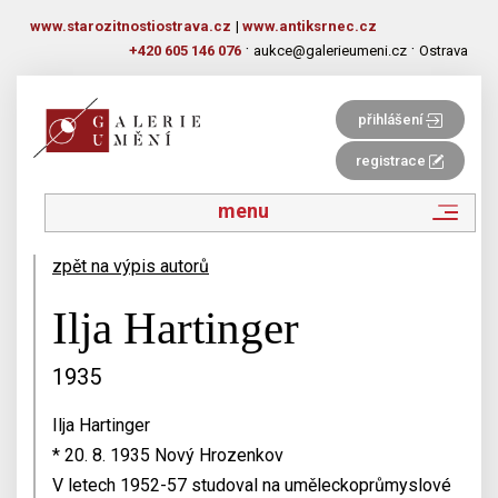
www.starozitnostiostrava.cz
|
www.antiksrnec.cz
·
·
+420 605 146 076
aukce@galerieumeni.cz
Ostrava
přihlášení
registrace
menu
zpět na výpis autorů
Ilja Hartinger
1935
Ilja Hartinger
* 20. 8. 1935 Nový Hrozenkov
V letech 1952-57 studoval na uměleckoprůmyslové