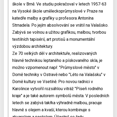
škole v Brně. Ve studiu pokračoval v letech 1957-63
na Vysoké škole uměleckoprůmyslové v Praze na
katedře malby a grafiky u profesora Antonína
Strnadela. Po jejím absolvování se vrátil na Valašsko.
Zabývá se volnou a užitou grafikou, malbou, tvorbou
textilních tapisérií, art protisů a monumentální
výzdobou architektury.
Ze 70 velkých děl v architektuře, realizovaných
hlavně technikou leptaného a pískovaného skla, je
možno vzpomenout např. "Průmyslové město" v
Domě techniky v Ostravě nebo "Léto na Valašsku" v
Domě kultury ve Vsetíně. Pro novou radnici v
Karolince vytvořil rozsáhlou vitráž "Píseň rodného
kraje" a je také autorem symbolů města. V posledních
letech se zabývá takřka výhradně malbou, pracuje
hlavně s olejem a kvaší, kterou kombinuje s
akvarelem a pastelem. Účastnil se řady