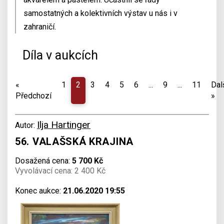
samostatných a kolektivních výstav u nás i v
zahraničí.
Díla v aukcích
«
1
2
3
4
5
6
...
9
...
11
Dal
Předchozí
»
Ilja Hartinger
Autor:
56. VALAŠSKÁ KRAJINA
Dosažená cena:
5 700 Kč
Vyvolávací cena: 2 400 Kč
Konec aukce:
21.06.2020 19:55