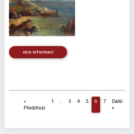
více informací
«
1
...
3
4
5
6
7
Další
Předchozí
»