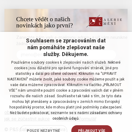
Chcete vědět o našich
novinkách jako první?
Zanechte nám vaši e-mailovou adresu a už vám neunikne
Souhlasem se zpracováním dat
žádná speciální nabídka
nám pomáháte zlepšovat naše
služby. Děkujeme.
Používáme soubory cookies k zlepšování našich služeb. Některé
Souhlasím se zpracováním osobních údajů
cookies jsou důležité pro správné fungování stránek, jiné pro
statistiky a další pro cílené oslovení. Kliknutím na "UPRAVIT
NASTAVENÍ" můžete zvolit, jaké soubory cookie můžeme použít a jak
vaše data můžeme zpracovávat. Kliknutím na tlačítko „PŘIJMOUT
VŠE“ nám umožníte použití cookie a zpracování vašich dat v plném
rozsahu dle našich zásad. Souhlasíte tak také s tím, že tyto data
mohou být přenášeny a zpracovávány v zemích mimo Evropský
hospodářský prostor, kde mohou platit jiné podmínky zabezpečení.
obchodní a aukční podmínky
·
ochrana osobních údajů
·
Než budete pokračovat, seznamte se s našimi
zásadami ochrany
jak se zúčastnit aukce
·
reklamační formulář
osobních údajů.
© P&S Galerie umění, Ostrava
POUZE NEZBYTNÉ
PŘIJMOUT VŠE