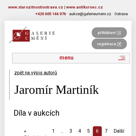
www.starozitnostiostrava.cz
|
www.antiksrnec.cz
·
·
+420 605 146 076
aukce@galerieumeni.cz
Ostrava
přihlášení
registrace
menu
zpět na výpis autorů
Jaromír Martiník
Díla v aukcích
«
1
...
3
4
5
6
7
Další