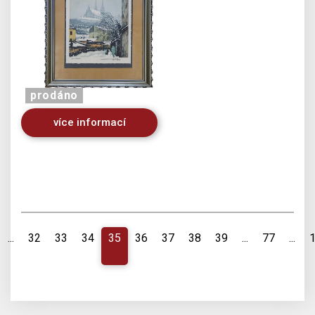
prodáno
více informací
...
32
33
34
35
36
37
38
39
...
77
...