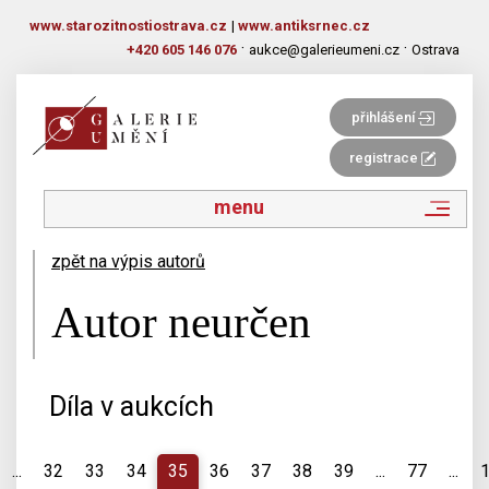
www.starozitnostiostrava.cz
|
www.antiksrnec.cz
·
·
+420 605 146 076
aukce@galerieumeni.cz
Ostrava
přihlášení
registrace
menu
zpět na výpis autorů
Autor neurčen
Díla v aukcích
...
32
33
34
35
36
37
38
39
...
77
...