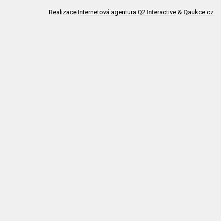
Realizace
Internetová agentura Q2 Interactive
&
Qaukce.cz