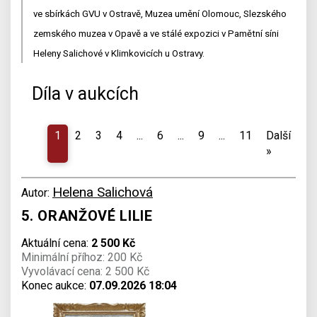
ve sbírkách GVU v Ostravě, Muzea umění Olomouc, Slezského
zemského muzea v Opavě a ve stálé expozici v Pamětní síni
Heleny Salichové v Klimkovicích u Ostravy.
Díla v aukcích
1
2
3
4
...
6
...
9
...
11
Další
»
Helena Salichová
Autor:
5. ORANŽOVÉ LILIE
Aktuální cena:
2 500 Kč
Minimální příhoz: 200 Kč
Vyvolávací cena: 2 500 Kč
Konec aukce:
07.09.2026 18:04