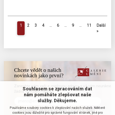
1
2
3
4
...
6
...
9
...
11
Další
»
Chcete vědět o našich
novinkách jako první?
Zanechte nám vaši e-mailovou adresu a už vám neunikne
Souhlasem se zpracováním dat
žádná speciální nabídka
nám pomáháte zlepšovat naše
služby. Děkujeme.
Používáme soubory cookies k zlepšování našich služeb. Některé
Souhlasím se zpracováním osobních údajů
cookies jsou důležité pro správné fungování stránek, jiné pro