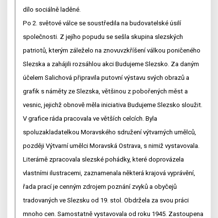
dílo sociálně laděné.
Po 2. světové válce se soustředila na budovatelské úsilí
společnosti. Z jejího popudu se sešla skupina slezských
patriotů, kterým záleželo na znovuvzkříšení válkou poničeného
Slezska a zahájili rozsáhlou akci Budujeme Slezsko. Za daným
účelem Salichová připravila putovní výstavu svých obrazů a
grafik s náměty ze Slezska, většinou z pobořených měst a
vesnic, jejichž obnově měla iniciativa Budujeme Slezsko sloužit.
V grafice ráda pracovala ve větších celcích. Byla
spoluzakladatelkou Moravského sdružení výtvarných umělců,
později Výtvarní umělci Moravská Ostrava, s nimiž vystavovala.
Literárně zpracovala slezské pohádky, které doprovázela
vlastními ilustracemi, zaznamenala některá krajová vyprávění,
řada prací je cenným zdrojem poznání zvyků a obyčejů
tradovaných ve Slezsku od 19. stol. Obdržela za svou práci
mnoho cen. Samostatně vystavovala od roku 1945. Zastoupena