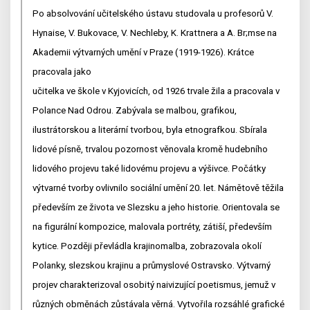
Po absolvování učitelského ústavu studovala u profesorů V.
Hynaise, V. Bukovace, V. Nechleby, K. Krattnera a A. Br;mse na
Akademii výtvarných umění v Praze (1919-1926). Krátce
pracovala jako
učitelka ve škole v Kyjovicích, od 1926 trvale žila a pracovala v
Polance Nad Odrou. Zabývala se malbou, grafikou,
ilustrátorskou a literární tvorbou, byla etnografkou. Sbírala
lidové písně, trvalou pozornost věnovala kromě hudebního
lidového projevu také lidovému projevu a výšivce. Počátky
výtvarné tvorby ovlivnilo sociální umění 20. let. Námětově těžila
především ze života ve Slezsku a jeho historie. Orientovala se
na figurální kompozice, malovala portréty, zátiší, především
kytice. Později převládla krajinomalba, zobrazovala okolí
Polanky, slezskou krajinu a průmyslové Ostravsko. Výtvarný
projev charakterizoval osobitý naivizující poetismus, jemuž v
různých obměnách zůstávala věrná. Vytvořila rozsáhlé grafické