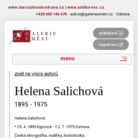
www.starozitnostiostrava.cz
|
www.antiksrnec.cz
·
·
+420 605 146 076
aukce@galerieumeni.cz
Ostrava
přihlášení
registrace
menu
zpět na výpis autorů
Helena Salichová
1895 - 1975
Helena Salichová
* 25. 4. 1895 Kyjovice - † 2. 7. 1975 Ostrava
Česká etnografka, malířka, ilustrátorka.