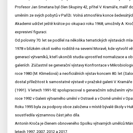
Profesor Jan Smetana byl člen Skupiny 42, přítel V. Kramáře, mal
uměním ze svých pobytů v Paříži. Volná atmosféra konce šedesátých le
Akademii udržet ještě krátce po okupaci roku 1968, umožnily A. Kro
expresivní figuraci.
Od poloviny 70. let se podílel na několika tematických výstavách ml
1978 v blízkém okolí svého rodiště na severní Moravě, kde vytvořil vě
generací výtvarníků, kteří ukončili studia uprostřed normalizace a ob
galeriích. Zúčastnil se generační výstavy Konfrontace v Mikrobiolo
roce 1980 (M. Klimešová) a neoficiálních výstav koncem 80. let (Sal
dostal příležitost k samostatné výstavě v pražské galerii V. Kramáře 
(1991). V letech 1991-92 spolupracoval s generačním sdružením výtv
roce 1992 v Galerii výtvarného umění v Ostravě a v Domě umění v Opa
Roku 1995 byla za podpory obce založena v místě bývalé školy v Hukv
soustředila významnou část jeho díla.
Antonín Kroča je členem obnoveného Spolku výtvarných umělců Mánes,
letech 1997, 2007, 2012 a 2017.