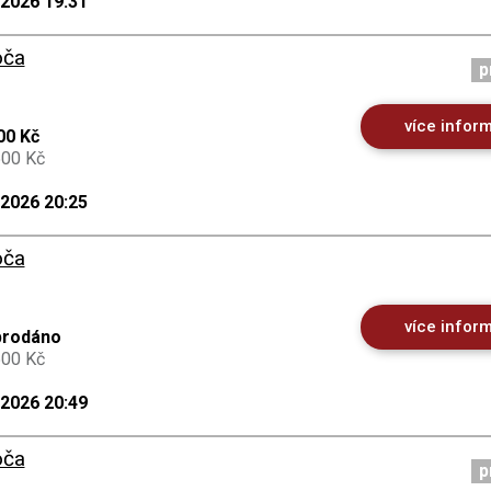
.2026 19:31
oča
p
více infor
00 Kč
500 Kč
.2026 20:25
oča
více infor
prodáno
500 Kč
.2026 20:49
oča
p