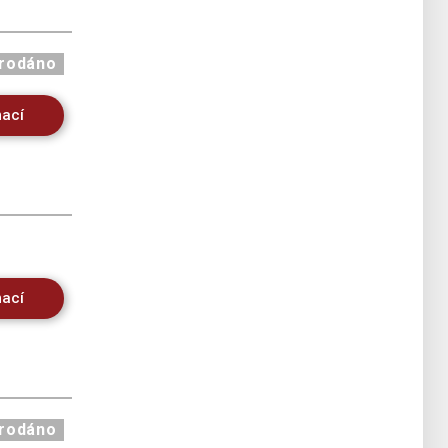
rodáno
mací
mací
rodáno