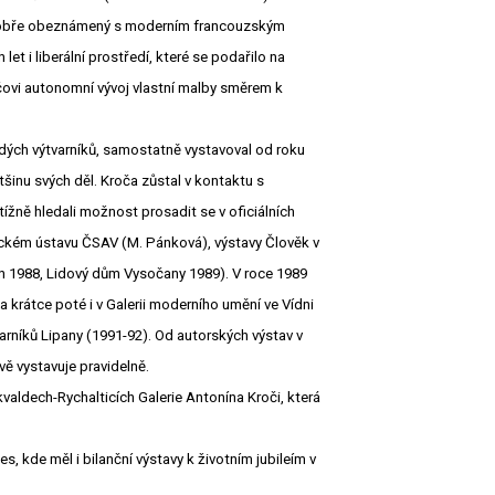
íř dobře obeznámený s moderním francouzským
t i liberální prostředí, které se podařilo na
čovi autonomní vývoj vlastní malby směrem k
adých výtvarníků, samostatně vystavoval od roku
tšinu svých děl. Kroča zůstal v kontaktu s
tížně hledali možnost prosadit se v oficiálních
gickém ústavu ČSAV (M. Pánková), výstavy Člověk v
on 1988, Lidový dům Vysočany 1989). V roce 1989
a krátce poté i v Galerii moderního umění ve Vídni
arníků Lipany (1991-92). Od autorských výstav v
vě vystavuje pravidelně.
aldech-Rychalticích Galerie Antonína Kroči, která
 kde měl i bilanční výstavy k životním jubileím v