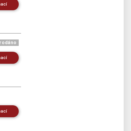
mací
rodáno
mací
mací