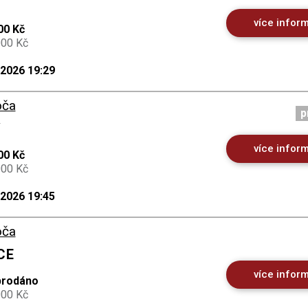
více infor
00 Kč
000 Kč
.2026 19:29
oča
p
Y
více infor
00 Kč
000 Kč
.2026 19:45
oča
CE
více infor
prodáno
000 Kč