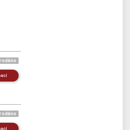
rodáno
mací
rodáno
mací