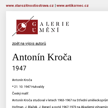
www.starozitnostiostrava.cz
|
www.antiksrnec.cz
zpět na výpis autorů
Antonín Kroča
1947
Antonín Kroča
* 21. 10. 1947 Hukvaldy
Český malíř.
Antonín Kroča studoval v letech 1963-1967 na Střední uměleckoprům
Hofman, J. Blažek, J. Beran) a poté 1967-1973 na Akademii výtvarnýc