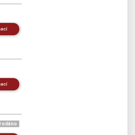
mací
mací
rodáno