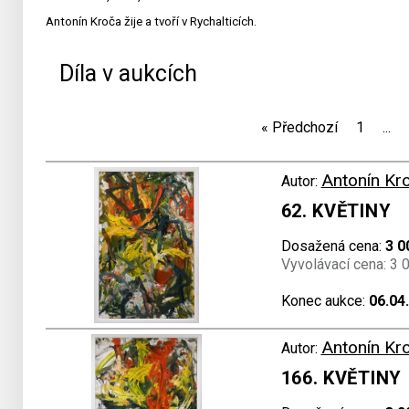
Antonín Kroča žije a tvoří v Rychalticích.
Díla v aukcích
«
Předchozí
1
...
Antonín Kr
Autor:
62. KVĚTINY
Dosažená cena:
3 0
Vyvolávací cena: 3 
Konec aukce:
06.04
Antonín Kr
Autor:
166. KVĚTINY