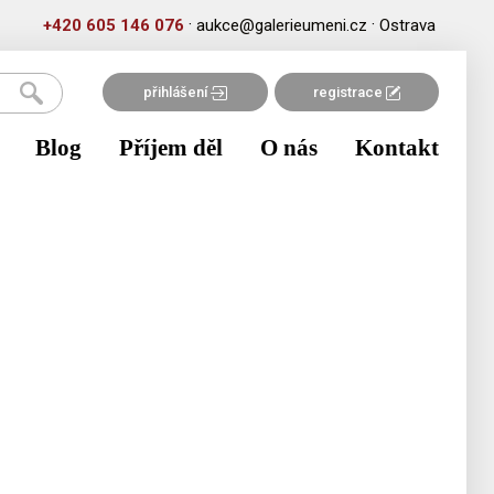
·
·
+420 605 146 076
aukce@galerieumeni.cz
Ostrava
přihlášení
registrace
Blog
Příjem děl
O nás
Kontakt