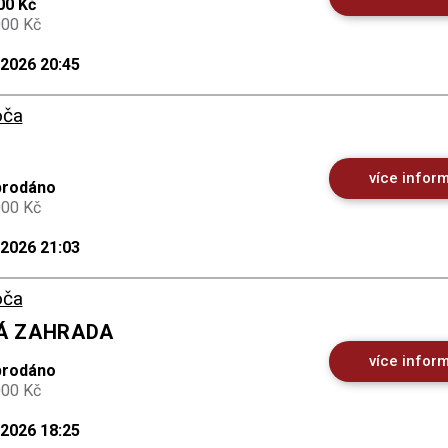
00 Kč
000 Kč
.2026 20:45
oča
více infor
prodáno
000 Kč
.2026 21:03
oča
VÁ ZAHRADA
více infor
prodáno
000 Kč
.2026 18:25