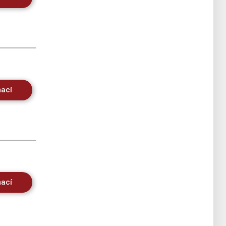
mací
mací