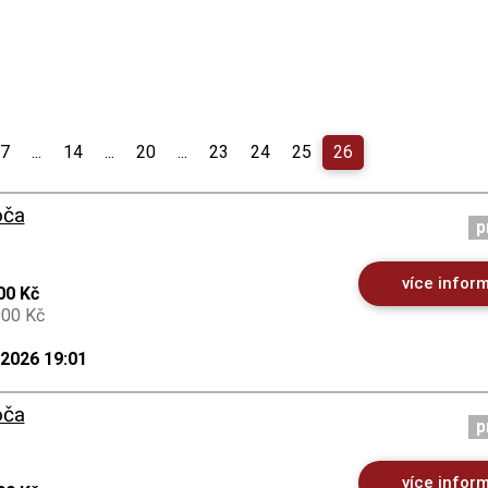
7
...
14
...
20
...
23
24
25
26
oča
p
více infor
00 Kč
000 Kč
.2026 19:01
oča
p
více infor