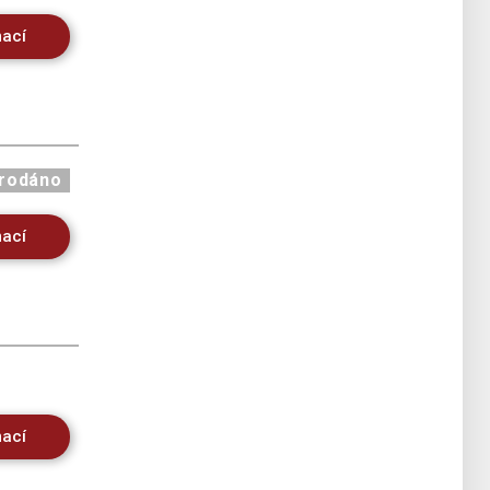
mací
rodáno
mací
mací