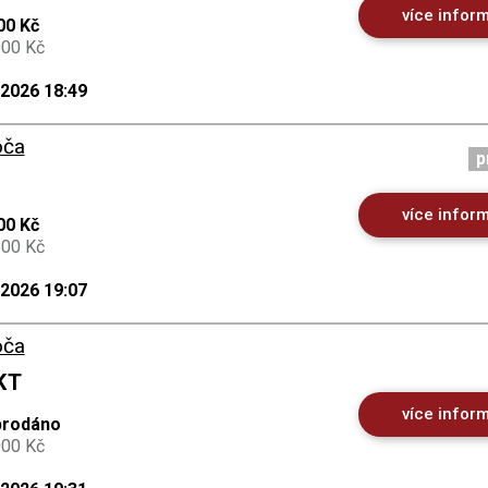
více infor
00 Kč
000 Kč
.2026 18:49
oča
p
více infor
00 Kč
500 Kč
.2026 19:07
oča
KT
více infor
prodáno
000 Kč