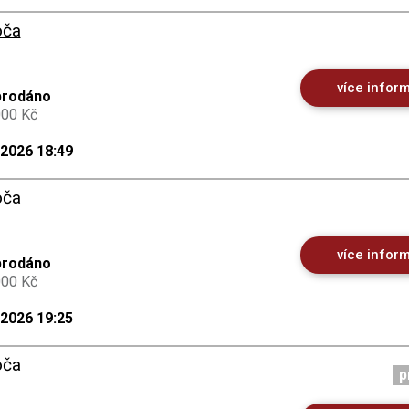
oča
více infor
prodáno
000 Kč
.2026 18:49
oča
více infor
prodáno
000 Kč
.2026 19:25
oča
p