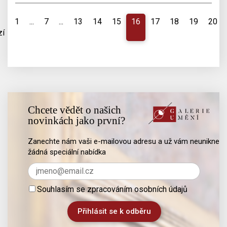
1
...
7
...
13
14
15
16
17
18
19
20
zí
Chcete vědět o našich
novinkách jako první?
Zanechte nám vaši e-mailovou adresu a už vám neunikne
žádná speciální nabídka
Souhlasím se zpracováním osobních údajů