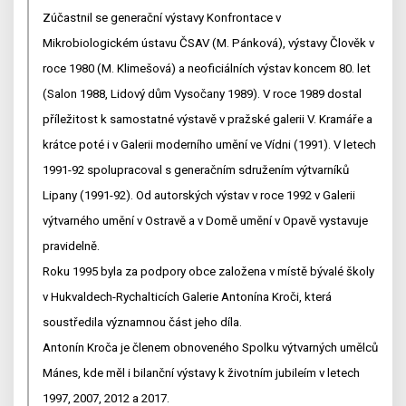
Zúčastnil se generační výstavy Konfrontace v
Mikrobiologickém ústavu ČSAV (M. Pánková), výstavy Člověk v
roce 1980 (M. Klimešová) a neoficiálních výstav koncem 80. let
(Salon 1988, Lidový dům Vysočany 1989). V roce 1989 dostal
příležitost k samostatné výstavě v pražské galerii V. Kramáře a
krátce poté i v Galerii moderního umění ve Vídni (1991). V letech
1991-92 spolupracoval s generačním sdružením výtvarníků
Lipany (1991-92). Od autorských výstav v roce 1992 v Galerii
výtvarného umění v Ostravě a v Domě umění v Opavě vystavuje
pravidelně.
Roku 1995 byla za podpory obce založena v místě bývalé školy
v Hukvaldech-Rychalticích Galerie Antonína Kroči, která
soustředila významnou část jeho díla.
Antonín Kroča je členem obnoveného Spolku výtvarných umělců
Mánes, kde měl i bilanční výstavy k životním jubileím v letech
1997, 2007, 2012 a 2017.