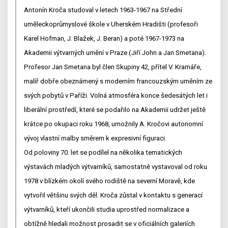
Antonín Kroča studoval v letech 1963-1967 na Střední
uměleckoprůmyslové škole v Uherském Hradišti (profesoři
Karel Hofman, J. Blažek, J. Beran) a poté 1967-1973 na
Akademii výtvarných umění v Praze (Jiří John a Jan Smetana).
Profesor Jan Smetana byl člen Skupiny 42, přítel V. Kramáře,
malíř dobře obeznámený s moderním francouzským uměním ze
svých pobytů v Paříži. Volná atmosféra konce šedesátých let i
liberální prostředí, které se podařilo na Akademii udržet ještě
krátce po okupaci roku 1968, umožnily A. Kročovi autonomní
vývoj vlastní malby směrem k expresivní figuraci.
Od poloviny 70. let se podílel na několika tematických
výstavách mladých výtvarníků, samostatně vystavoval od roku
1978 v blízkém okolí svého rodiště na severní Moravě, kde
vytvořil většinu svých děl. Kroča zůstal v kontaktu s generací
výtvarníků, kteří ukončili studia uprostřed normalizace a
obtížně hledali možnost prosadit se v oficiálních galeriích.