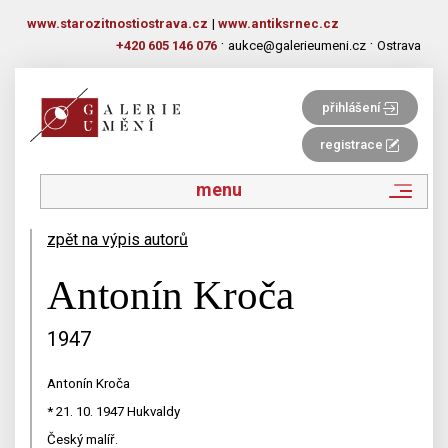
www.starozitnostiostrava.cz
|
www.antiksrnec.cz
·
·
+420 605 146 076
aukce@galerieumeni.cz
Ostrava
přihlášení
registrace
menu
zpět na výpis autorů
Antonín Kroča
1947
Antonín Kroča
* 21. 10. 1947 Hukvaldy
Český malíř.