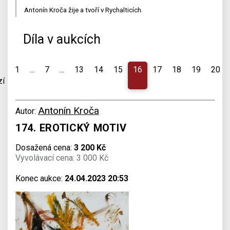
Antonín Kroča žije a tvoří v Rychalticích.
Díla v aukcích
1
...
7
...
13
14
15
16
17
18
19
20
zí
Antonín Kroča
Autor:
174. EROTICKÝ MOTIV
Dosažená cena:
3 200 Kč
Vyvolávací cena: 3 000 Kč
Konec aukce:
24.04.2023 20:53