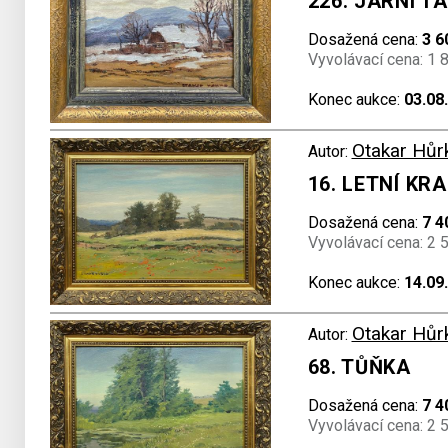
226. JARNÍ TÁ
Dosažená cena:
3 6
Vyvolávací cena: 1 
Konec aukce:
03.08
Otakar Hůr
Autor:
16. LETNÍ KR
Dosažená cena:
7 4
Vyvolávací cena: 2 
Konec aukce:
14.09
Otakar Hůr
Autor:
68. TŮŇKA
Dosažená cena:
7 4
Vyvolávací cena: 2 