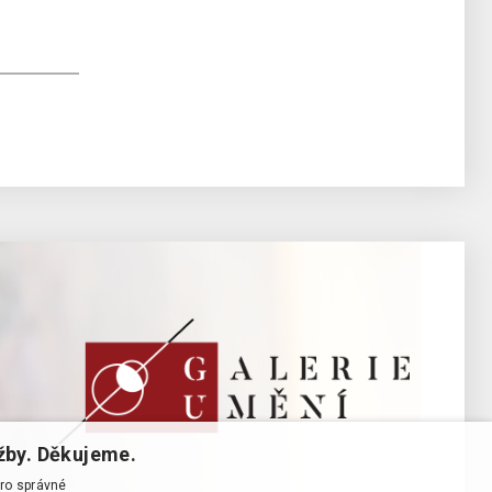
žby. Děkujeme.
pro správné