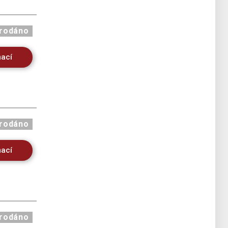
rodáno
mací
rodáno
mací
rodáno