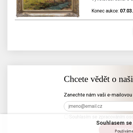
Konec aukce:
07.03
Chcete vědět o naš
Zanechte nám vaši e-mailovou 
Souhlasím se zpracováním oso
Souhlasem se 
Používáme 