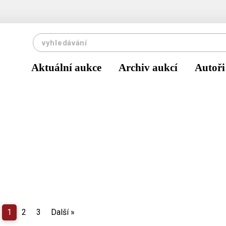
Aktuální aukce
Archiv aukcí
Autoři
1
2
3
Další
»