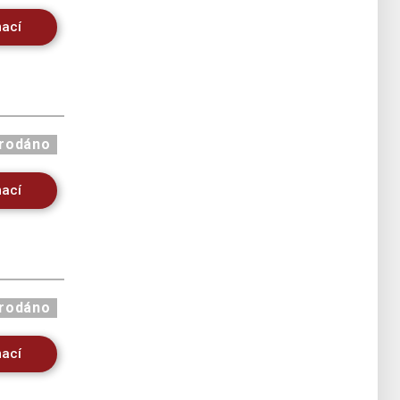
mací
rodáno
mací
rodáno
mací