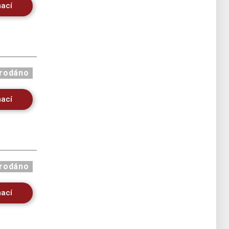
mací
rodáno
mací
rodáno
mací