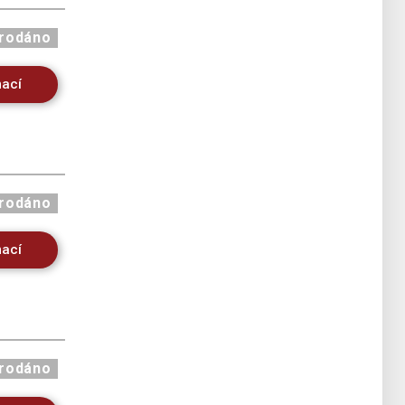
rodáno
mací
rodáno
mací
rodáno