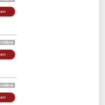
mací
rodáno
mací
rodáno
mací