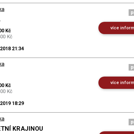
ka
p
A
více infor
00 Kč
400 Kč
.2018 21:34
ka
p
více infor
00 Kč
200 Kč
.2019 18:29
ka
p
ETNÍ KRAJINOU