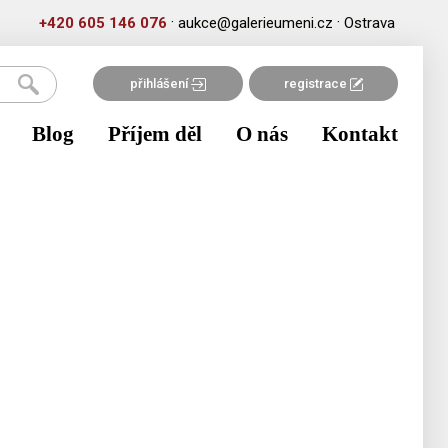
·
·
+420 605 146 076
aukce@galerieumeni.cz
Ostrava
přihlášení
registrace
Blog
Příjem děl
O nás
Kontakt