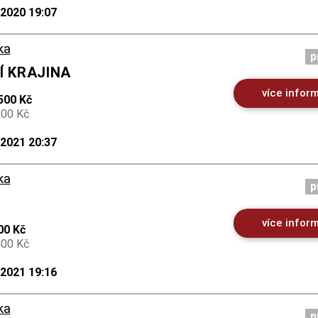
.2020 19:07
ka
p
Í KRAJINA
více infor
500 Kč
500 Kč
.2021 20:37
ka
p
více infor
00 Kč
400 Kč
.2021 19:16
ka
p