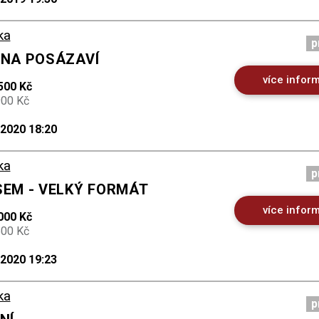
ka
p
 NA POSÁZAVÍ
více infor
500 Kč
900 Kč
.2020 18:20
ka
p
SEM - VELKÝ FORMÁT
více infor
000 Kč
500 Kč
.2020 19:23
ka
p