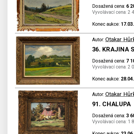
Dosažená cena:
6 2
Vyvolávací cena: 2 
Konec aukce:
17.03
Otakar Hůr
Autor:
36. KRAJINA 
Dosažená cena:
7 1
Vyvolávací cena: 2 
Konec aukce:
28.04
Otakar Hůr
Autor:
91. CHALUPA
Dosažená cena:
3 6
Vyvolávací cena: 1 
Konec aukce:
23.06