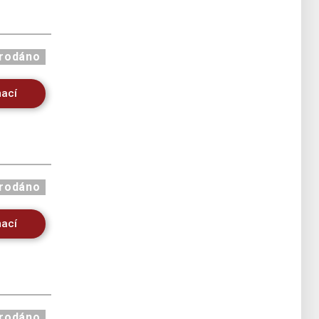
rodáno
mací
rodáno
mací
rodáno