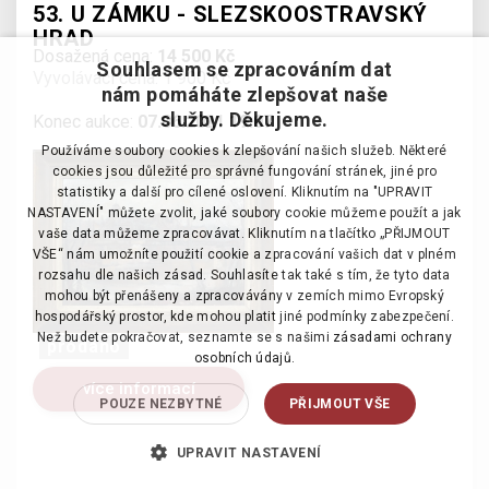
53. U ZÁMKU - SLEZSKOOSTRAVSKÝ
HRAD
Dosažená cena:
14 500 Kč
Souhlasem se zpracováním dat
Vyvolávací cena: 1 900 Kč
nám pomáháte zlepšovat naše
služby. Děkujeme.
Konec aukce:
07.06.2021 19:07
Používáme soubory cookies k zlepšování našich služeb. Některé
cookies jsou důležité pro správné fungování stránek, jiné pro
statistiky a další pro cílené oslovení. Kliknutím na "UPRAVIT
NASTAVENÍ" můžete zvolit, jaké soubory cookie můžeme použít a jak
vaše data můžeme zpracovávat. Kliknutím na tlačítko „PŘIJMOUT
VŠE“ nám umožníte použití cookie a zpracování vašich dat v plném
rozsahu dle našich zásad. Souhlasíte tak také s tím, že tyto data
mohou být přenášeny a zpracovávány v zemích mimo Evropský
hospodářský prostor, kde mohou platit jiné podmínky zabezpečení.
Než budete pokračovat, seznamte se s našimi
zásadami ochrany
prodáno
osobních údajů.
více informací
POUZE NEZBYTNÉ
PŘIJMOUT VŠE
UPRAVIT NASTAVENÍ