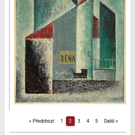
«
Předchozí
1
2
3
4
5
Další
»