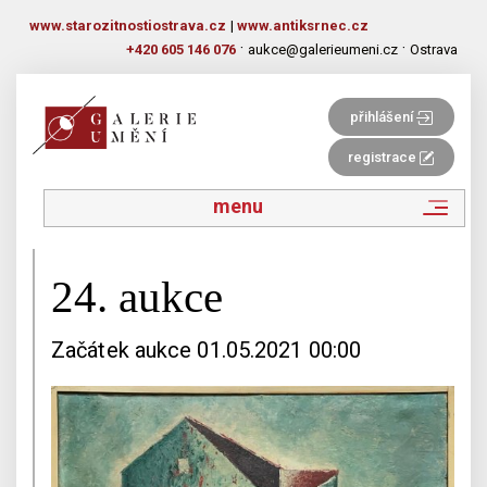
www.starozitnostiostrava.cz
|
www.antiksrnec.cz
·
·
+420 605 146 076
aukce@galerieumeni.cz
Ostrava
přihlášení
registrace
menu
24. aukce
Začátek aukce 01.05.2021 00:00