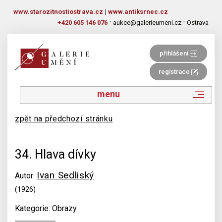
www.starozitnostiostrava.cz
|
www.antiksrnec.cz
·
·
+420 605 146 076
aukce@galerieumeni.cz
Ostrava
přihlášení
registrace
menu
zpět na předchozí stránku
34. Hlava dívky
Ivan Sedliský
Autor:
(1926)
Kategorie: Obrazy