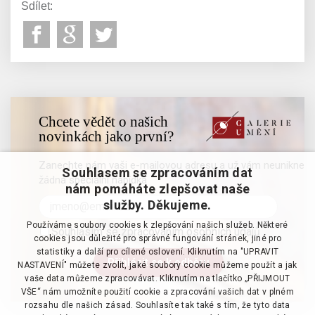
Sdílet:
Chcete vědět o našich
novinkách jako první?
Zanechte nám vaši e-mailovou adresu a už vám neunikne
Souhlasem se zpracováním dat
žádná speciální nabídka
nám pomáháte zlepšovat naše
služby. Děkujeme.
Používáme soubory cookies k zlepšování našich služeb. Některé
Souhlasím se zpracováním osobních údajů
cookies jsou důležité pro správné fungování stránek, jiné pro
statistiky a další pro cílené oslovení. Kliknutím na "UPRAVIT
NASTAVENÍ" můžete zvolit, jaké soubory cookie můžeme použít a jak
vaše data můžeme zpracovávat. Kliknutím na tlačítko „PŘIJMOUT
VŠE“ nám umožníte použití cookie a zpracování vašich dat v plném
rozsahu dle našich zásad. Souhlasíte tak také s tím, že tyto data