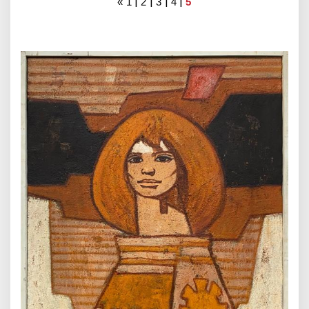
|
|
|
|
«
1
2
3
4
5