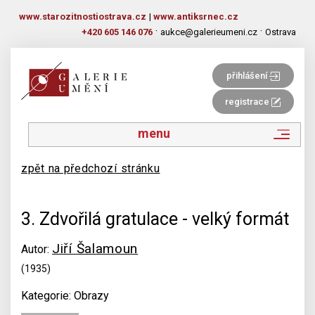
www.starozitnostiostrava.cz
|
www.antiksrnec.cz
·
·
+420 605 146 076
aukce@galerieumeni.cz
Ostrava
přihlášení
registrace
menu
zpět na předchozí stránku
3. Zdvořilá gratulace - velký formát
Jiří Šalamoun
Autor:
(1935)
Kategorie: Obrazy