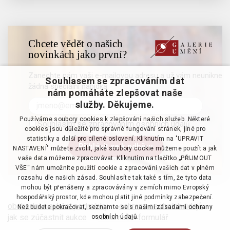
Chcete vědět o našich
novinkách jako první?
Zanechte nám vaši e-mailovou adresu a už vám neunikne
Souhlasem se zpracováním dat
žádná speciální nabídka
nám pomáháte zlepšovat naše
služby. Děkujeme.
Používáme soubory cookies k zlepšování našich služeb. Některé
Souhlasím se zpracováním osobních údajů
cookies jsou důležité pro správné fungování stránek, jiné pro
statistiky a další pro cílené oslovení. Kliknutím na "UPRAVIT
NASTAVENÍ" můžete zvolit, jaké soubory cookie můžeme použít a jak
vaše data můžeme zpracovávat. Kliknutím na tlačítko „PŘIJMOUT
VŠE“ nám umožníte použití cookie a zpracování vašich dat v plném
rozsahu dle našich zásad. Souhlasíte tak také s tím, že tyto data
mohou být přenášeny a zpracovávány v zemích mimo Evropský
hospodářský prostor, kde mohou platit jiné podmínky zabezpečení.
obchodní a aukční podmínky
·
ochrana osobních údajů
·
Než budete pokračovat, seznamte se s našimi
zásadami ochrany
jak se zúčastnit aukce
·
reklamační formulář
osobních údajů.