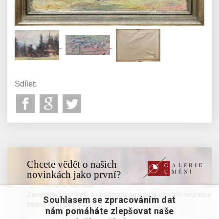
Sdílet:
Chcete vědět o našich
novinkách jako první?
Zanechte nám vaši e-mailovou adresu a už vám neunikne
Souhlasem se zpracováním dat
žádná speciální nabídka
nám pomáháte zlepšovat naše