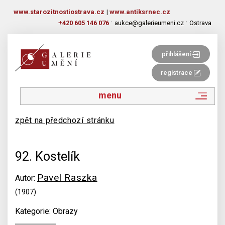
www.starozitnostiostrava.cz
|
www.antiksrnec.cz
·
·
+420 605 146 076
aukce@galerieumeni.cz
Ostrava
přihlášení
registrace
menu
zpět na předchozí stránku
92. Kostelík
Pavel Raszka
Autor:
(1907)
Kategorie: Obrazy