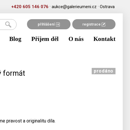
·
·
+420 605 146 076
aukce@galerieumeni.cz
Ostrava
přihlášení
registrace
Blog
Příjem děl
O nás
Kontakt
prodáno
ý formát
e pravost a originalitu díla.