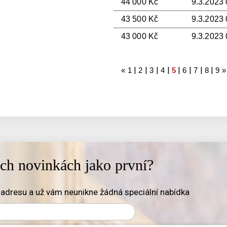
44 000 Kč
9.3.2023 
43 500 Kč
9.3.2023 
43 000 Kč
9.3.2023 
|
|
|
|
|
|
|
|
«
1
2
3
4
5
6
7
8
9
»
ich novinkách jako první?
adresu a už vám neunikne žádná speciální nabídka