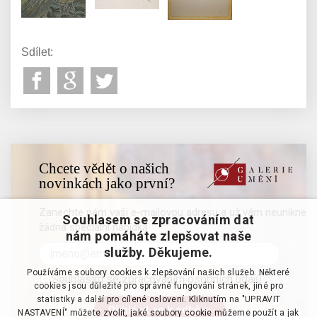
Sdílet:
Chcete vědět o našich
novinkách jako první?
Zanechte nám vaši e-mailovou adresu a už vám neunikne
Souhlasem se zpracováním dat
žádná speciální nabídka
nám pomáháte zlepšovat naše
služby. Děkujeme.
Používáme soubory cookies k zlepšování našich služeb. Některé
Souhlasím se zpracováním osobních údajů
cookies jsou důležité pro správné fungování stránek, jiné pro
statistiky a další pro cílené oslovení. Kliknutím na "UPRAVIT
NASTAVENÍ" můžete zvolit, jaké soubory cookie můžeme použít a jak