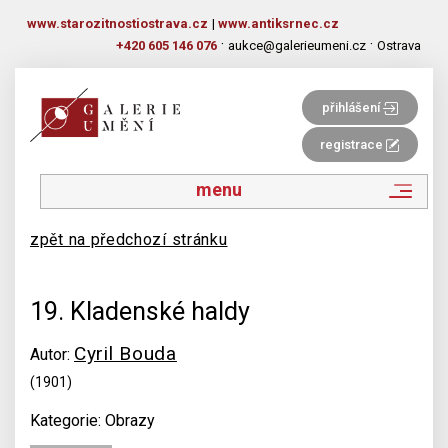
www.starozitnostiostrava.cz
|
www.antiksrnec.cz
·
·
+420 605 146 076
aukce@galerieumeni.cz
Ostrava
přihlášení
registrace
menu
zpět na předchozí stránku
19. Kladenské haldy
Cyril Bouda
Autor:
(1901)
Kategorie: Obrazy