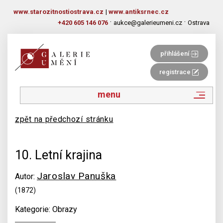
www.starozitnostiostrava.cz
|
www.antiksrnec.cz
·
·
+420 605 146 076
aukce@galerieumeni.cz
Ostrava
přihlášení
registrace
menu
zpět na předchozí stránku
10. Letní krajina
Jaroslav Panuška
Autor:
(1872)
Kategorie: Obrazy