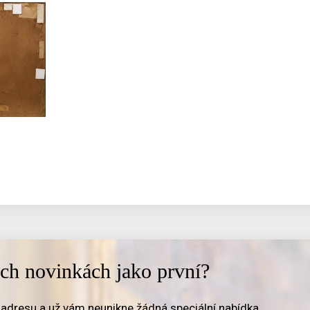
ich novinkách jako první?
adresu a už vám neunikne žádná speciální nabídka