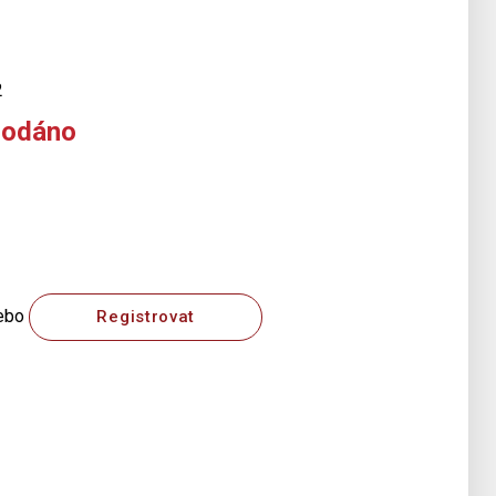
2
rodáno
ebo
Registrovat