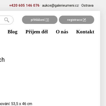
·
·
+420 605 146 076
aukce@galerieumeni.cz
Ostrava
přihlášení
registrace
Blog
Příjem děl
O nás
Kontakt
ch
mování: 53,5 x 46 cm