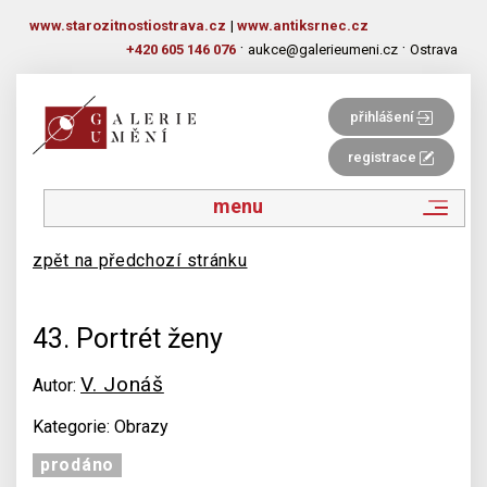
www.starozitnostiostrava.cz
|
www.antiksrnec.cz
·
·
+420 605 146 076
aukce@galerieumeni.cz
Ostrava
přihlášení
registrace
menu
zpět na předchozí stránku
43. Portrét ženy
V. Jonáš
Autor:
Kategorie: Obrazy
prodáno