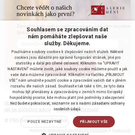
Chcete vědět o našich
novinkách jako první?
Zanechte nám vaši e-mailovou adresu a už vám neunikne
Souhlasem se zpracováním dat
žádná speciální nabídka
nám pomáháte zlepšovat naše
služby. Děkujeme.
Používáme soubory cookies k zlepšování našich služeb. Některé
Souhlasím se zpracováním osobních údajů
cookies jsou důležité pro správné fungování stránek, jiné pro
statistiky a další pro cílené oslovení. Kliknutím na "UPRAVIT
NASTAVENÍ" můžete zvolit, jaké soubory cookie můžeme použít a jak
vaše data můžeme zpracovávat. Kliknutím na tlačítko „PŘIJMOUT
VŠE“ nám umožníte použití cookie a zpracování vašich dat v plném
rozsahu dle našich zásad. Souhlasíte tak také s tím, že tyto data
mohou být přenášeny a zpracovávány v zemích mimo Evropský
hospodářský prostor, kde mohou platit jiné podmínky zabezpečení.
obchodní a aukční podmínky
·
ochrana osobních údajů
·
Než budete pokračovat, seznamte se s našimi
zásadami ochrany
jak se zúčastnit aukce
·
reklamační formulář
osobních údajů.
© P&S Galerie umění, Ostrava
POUZE NEZBYTNÉ
PŘIJMOUT VŠE
Realizace
Internetová agentura Q2 Interactive
&
Qaukce.cz