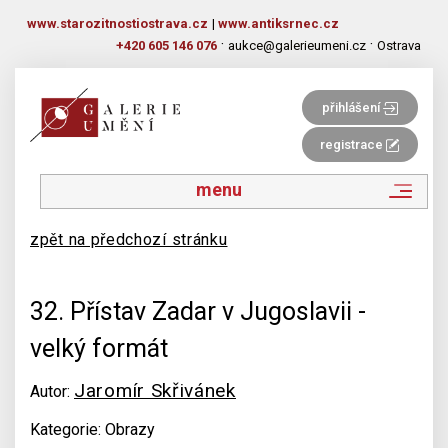
www.starozitnostiostrava.cz
|
www.antiksrnec.cz
·
·
+420 605 146 076
aukce@galerieumeni.cz
Ostrava
přihlášení
registrace
menu
zpět na předchozí stránku
32. Přístav Zadar v Jugoslavii -
velký formát
Jaromír Skřivánek
Autor:
Kategorie: Obrazy