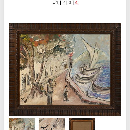
|
|
|
«
1
2
3
4