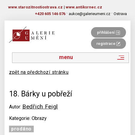
www.starozitnostiostrava.cz
|
www.antiksrnec.cz
·
·
+420 605 146 076
aukce@galerieumeni.cz
Ostrava
přihlášení
registrace
menu
zpět na předchozí stránku
18. Bárky u pobřeží
Bedřich Feigl
Autor:
Kategorie: Obrazy
prodáno