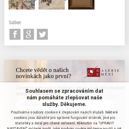
Sdílet:
Chcete vědět o našich
novinkách jako první?
Zanechte nám vaši e-mailovou adresu a už vám neunikne
Souhlasem se zpracováním dat
žádná speciální nabídka
nám pomáháte zlepšovat naše
služby. Děkujeme.
Používáme soubory cookies k zlepšování našich služeb. Některé
Souhlasím se zpracováním osobních údajů
cookies jsou důležité pro správné fungování stránek, jiné pro
statistiky a další pro cílené oslovení. Kliknutím na "UPRAVIT
NASTAVENÍ" můžete zvolit, jaké soubory cookie můžeme použít a jak