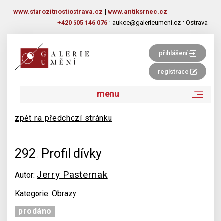
www.starozitnostiostrava.cz
|
www.antiksrnec.cz
·
·
+420 605 146 076
aukce@galerieumeni.cz
Ostrava
přihlášení
registrace
menu
zpět na předchozí stránku
292. Profil dívky
Jerry Pasternak
Autor:
Kategorie: Obrazy
prodáno