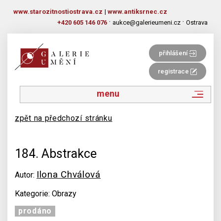
www.starozitnostiostrava.cz
|
www.antiksrnec.cz
·
·
+420 605 146 076
aukce@galerieumeni.cz
Ostrava
přihlášení
registrace
menu
zpět na předchozí stránku
184. Abstrakce
Ilona Chválová
Autor:
Kategorie: Obrazy
prodáno