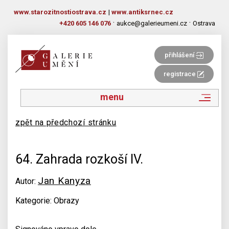
www.starozitnostiostrava.cz
|
www.antiksrnec.cz
·
·
+420 605 146 076
aukce@galerieumeni.cz
Ostrava
přihlášení
registrace
menu
zpět na předchozí stránku
64. Zahrada rozkoší IV.
Jan Kanyza
Autor:
Kategorie: Obrazy