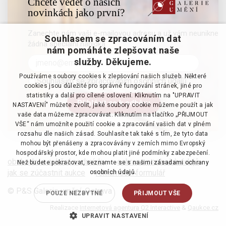
Chcete vědět o našich
novinkách jako první?
Zanechte nám vaši e-mailovou adresu a už vám neunikne
Souhlasem se zpracováním dat
žádná speciální nabídka
nám pomáháte zlepšovat naše
služby. Děkujeme.
Používáme soubory cookies k zlepšování našich služeb. Některé
Souhlasím se zpracováním osobních údajů
cookies jsou důležité pro správné fungování stránek, jiné pro
statistiky a další pro cílené oslovení. Kliknutím na "UPRAVIT
NASTAVENÍ" můžete zvolit, jaké soubory cookie můžeme použít a jak
vaše data můžeme zpracovávat. Kliknutím na tlačítko „PŘIJMOUT
VŠE“ nám umožníte použití cookie a zpracování vašich dat v plném
rozsahu dle našich zásad. Souhlasíte tak také s tím, že tyto data
mohou být přenášeny a zpracovávány v zemích mimo Evropský
hospodářský prostor, kde mohou platit jiné podmínky zabezpečení.
obchodní a aukční podmínky
·
ochrana osobních údajů
·
Než budete pokračovat, seznamte se s našimi
zásadami ochrany
jak se zúčastnit aukce
·
reklamační formulář
osobních údajů.
© P&S Galerie umění, Ostrava
POUZE NEZBYTNÉ
PŘIJMOUT VŠE
Realizace
Internetová agentura Q2 Interactive
&
Qaukce.cz
UPRAVIT NASTAVENÍ