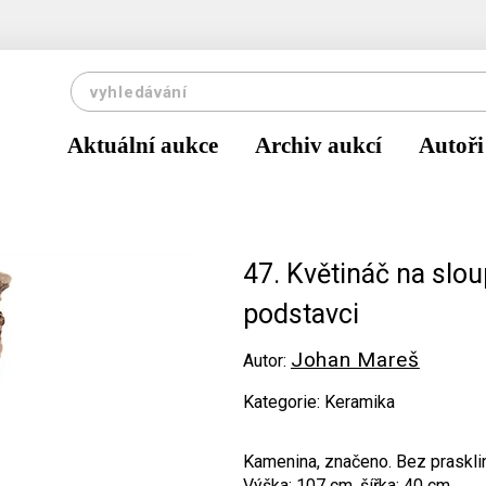
Aktuální aukce
Archiv aukcí
Autoři
47. Květináč na sl
podstavci
Johan Mareš
Autor:
Kategorie: Keramika
Kamenina, značeno. Bez prasklin
Výška: 107 cm, šířka: 40 cm