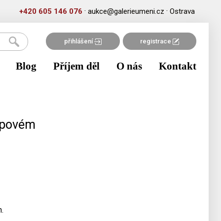
·
·
+420 605 146 076
aukce@galerieumeni.cz
Ostrava
přihlášení
registrace
Blog
Příjem děl
O nás
Kontakt
oupovém
.