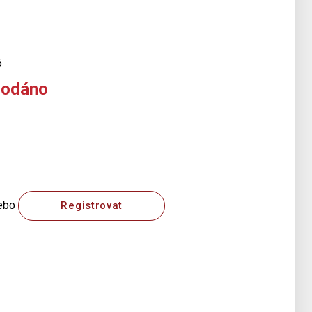
6
rodáno
ebo
Registrovat