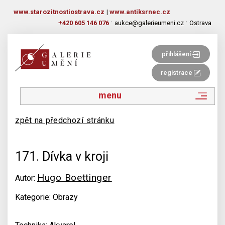
www.starozitnostiostrava.cz
|
www.antiksrnec.cz
·
·
+420 605 146 076
aukce@galerieumeni.cz
Ostrava
přihlášení
registrace
menu
zpět na předchozí stránku
171. Dívka v kroji
Hugo Boettinger
Autor:
Kategorie: Obrazy