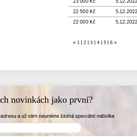
23 000 Kč
5.12.2022
22 500 Kč
5.12.2022
22 000 Kč
5.12.2022
|
|
|
|
|
«
1
2
3
4
5
6
»
ich novinkách jako první?
adresu a už vám neunikne žádná speciální nabídka