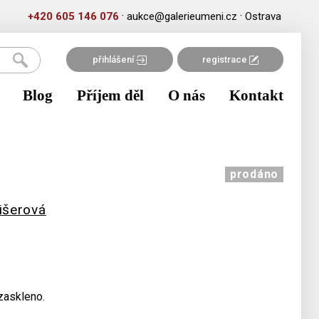
·
·
+420 605 146 076
aukce@galerieumeni.cz
Ostrava
přihlášení
registrace
Blog
Příjem děl
O nás
Kontakt
prodáno
išerová
zaskleno.