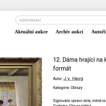
Aktuální aukce
Archiv aukcí
Autoři
12. Dáma hrající na k
formát
J v. Havg
Autor:
Kategorie: Obrazy
Signováno vpravo dole, mírně res
Technika: Olej na plátně