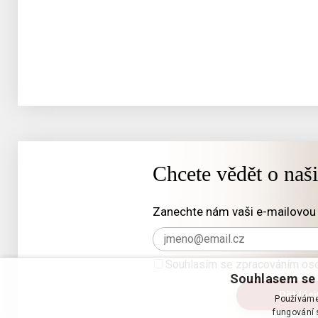
Chcete vědět o naš
Zanechte nám vaši e-mailovou 
Souhlasím se zpracováním oso
Souhlasem se 
Používáme 
fungování s