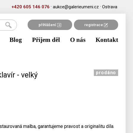
·
·
+420 605 146 076
aukce@galerieumeni.cz
Ostrava
přihlášení
registrace
Blog
Příjem děl
O nás
Kontakt
prodáno
lavír - velký
taurovaná malba, garantujeme pravost a originalitu díla.