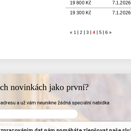
19 800 Kč
7.1.2026
19 300 Kč
7.1.2026
|
|
|
|
|
«
1
2
3
4
5
6
»
ich novinkách jako první?
adresu a už vám neunikne žádná speciální nabídka
bních údajů
zpracováním dat nám pomáháte zlepšovat naše slu