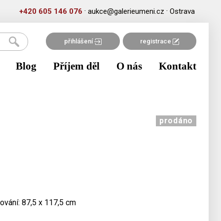
·
·
+420 605 146 076
aukce@galerieumeni.cz
Ostrava
přihlášení
registrace
Blog
Příjem děl
O nás
Kontakt
prodáno
ování: 87,5 x 117,5 cm