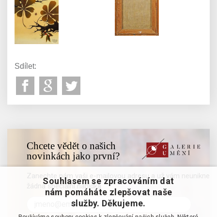
Sdílet:
Chcete vědět o našich
novinkách jako první?
Zanechte nám vaši e-mailovou adresu a už vám neunikne
Souhlasem se zpracováním dat
žádná speciální nabídka
nám pomáháte zlepšovat naše
služby. Děkujeme.