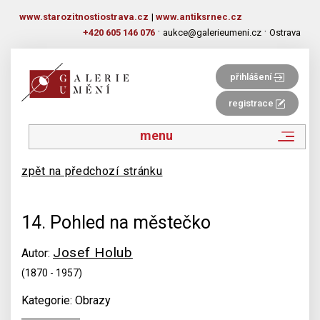
www.starozitnostiostrava.cz
|
www.antiksrnec.cz
·
·
+420 605 146 076
aukce@galerieumeni.cz
Ostrava
přihlášení
registrace
menu
zpět na předchozí stránku
14. Pohled na městečko
Josef Holub
Autor:
(1870 - 1957)
Kategorie: Obrazy