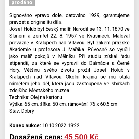
prodáno
Signováno vpravo dole, datováno 1929, garantujeme
pravost a originalitu díla.
Josef Holub byl český malíř. Narodil se 13. 11. 1870 ve
Slaném a zemřel 22. 8. 1957 ve Kvasinech. Maloval
převážně v Kralupech nad Vltavou. Byl žákem pražské
Akademie u profesora J. Mařáka. Půvosně se vyučil
jako malíř pokojů v Mělníku. Při studiu získal řadu
stipendií, za které se vypravil do Dalmácie a Černé
Hory. Většinu svého života prožil Josef Holub v
Kralupech nad Vltavou. Okolní krajina se mu stala
námětem jeho děl, která jsou zastoupena ve sbírkách
zdejšího Městského muzea.
Technika: Olej na kartonu
Výška: 65 cm, šířka: 50 cm, rámování: 76 x 60,5 cm
Stav: Dobrý
Konec aukce:
10.10.2022 18:22
Dosažená cena:
45 500 Kč