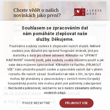
Chcete vědět o našich
novinkách jako první?
Zanechte nám vaši e-mailovou adresu a už vám neunikne
Souhlasem se zpracováním dat
žádná speciální nabídka
nám pomáháte zlepšovat naše
služby. Děkujeme.
Používáme soubory cookies k zlepšování našich služeb. Některé
Souhlasím se zpracováním osobních údajů
cookies jsou důležité pro správné fungování stránek, jiné pro
statistiky a další pro cílené oslovení. Kliknutím na "UPRAVIT
NASTAVENÍ" můžete zvolit, jaké soubory cookie můžeme použít a jak
vaše data můžeme zpracovávat. Kliknutím na tlačítko „PŘIJMOUT
VŠE“ nám umožníte použití cookie a zpracování vašich dat v plném
rozsahu dle našich zásad. Souhlasíte tak také s tím, že tyto data
mohou být přenášeny a zpracovávány v zemích mimo Evropský
hospodářský prostor, kde mohou platit jiné podmínky zabezpečení.
obchodní a aukční podmínky
·
ochrana osobních údajů
·
Než budete pokračovat, seznamte se s našimi
zásadami ochrany
jak se zúčastnit aukce
·
reklamační formulář
osobních údajů.
© P&S Galerie umění, Ostrava
POUZE NEZBYTNÉ
PŘIJMOUT VŠE