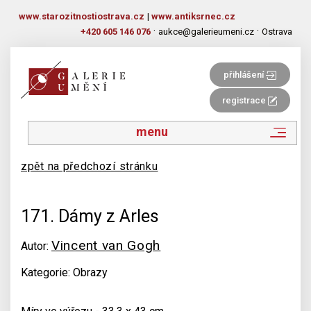
www.starozitnostiostrava.cz
|
www.antiksrnec.cz
·
·
+420 605 146 076
aukce@galerieumeni.cz
Ostrava
přihlášení
registrace
menu
zpět na předchozí stránku
171. Dámy z Arles
Vincent van Gogh
Autor:
Kategorie: Obrazy