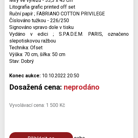
Míry ve výřezu - 33,3 x 43 cm
Litografia grafic printed off set
Ruční papír ; FABRIANO COTTON PRIVILEGE
Číslováno tužkou - 226/250
Signováno vpravo dole v tisku
Vydáno v edici ; S.P.A.D.E.M. PARIS, označeno
slepotiskovou ražbou
Technika: Ofset
Výška: 70 cm, šířka: 50 cm
Stav: Dobrý
Konec aukce:
10.10.2022 20:50
Dosažená cena:
neprodáno
Vyvolávací cena: 1 500 Kč