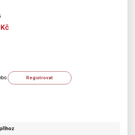
5
 Kč
ebo
Registrovat
příhoz