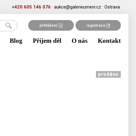
·
·
+420 605 146 076
aukce@galerieumeni.cz
Ostrava
přihlášení
registrace
Blog
Příjem děl
O nás
Kontakt
prodáno