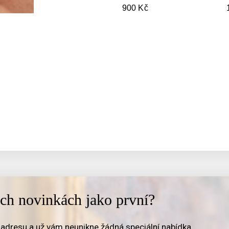
900 Kč
ich novinkách jako první?
adresu a už vám neunikne žádná speciální nabídka