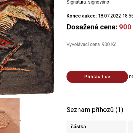
Signatura: signováno
Konec aukce:
18.07.2022 18:5
Dosažená cena:
900
Vyvolávací cena: 900 Kč
n
Přihlásit se
Seznam příhozů (1)
částka