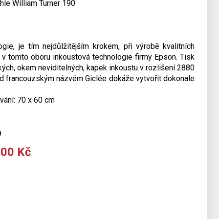
hle William Turner 190
gie, je tím nejdůlžitějším krokem, při výrobě kvalitních
e v tomto oboru inkoustová technologie firmy Epson. Tisk
ých, okem neviditelných, kapek inkoustu v rozlišení 2880
od francouzským názvém Giclée dokáže vytvořit dokonale
vání: 70 x 60 cm
9
600 Kč