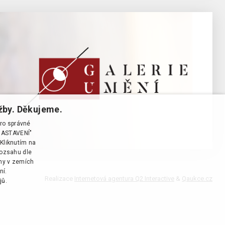
žby. Děkujeme.
pro správné
T NASTAVENÍ"
Kliknutím na
rozsahu dle
ány v zemích
ní.
Realizace
Internetová agentura Q2 Interactive
&
Qaukce.cz
jů.