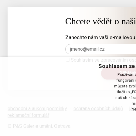
Chcete vědět o naš
Zanechte nám vaši e-mailovou 
Souhlasím se zpracováním oso
Souhlasem se 
Používáme 
fungování s
můžete zvol
tlačítko „
našich zása
mi
obchodní a aukční podmínky
·
ochrana osobních údajů
·
jak
Ne
reklamační formulář
© P&S Galerie umění, Ostrava