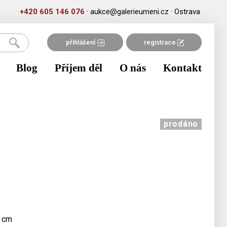
·
·
+420 605 146 076
aukce@galerieumeni.cz
Ostrava
přihlášení
registrace
Blog
Příjem děl
O nás
Kontakt
prodáno
4 cm