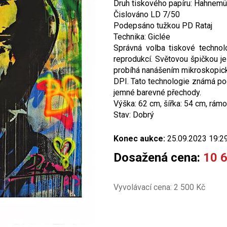
Druh tiskového papíru: Hahnemü
Čislováno LD 7/50
Podepsáno tužkou PD Rataj
Technika: Giclée
Správná volba tiskové technolo
reprodukcí. Světovou špičkou j
probíhá nanášením mikroskopick
DPI. Tato technologie známá p
jemné barevné přechody.
Výška: 62 cm, šířka: 54 cm, rámo
Stav: Dobrý
Konec aukce:
25.09.2023 19:2
Dosažená cena:
10 
Vyvolávací cena: 2 500 Kč