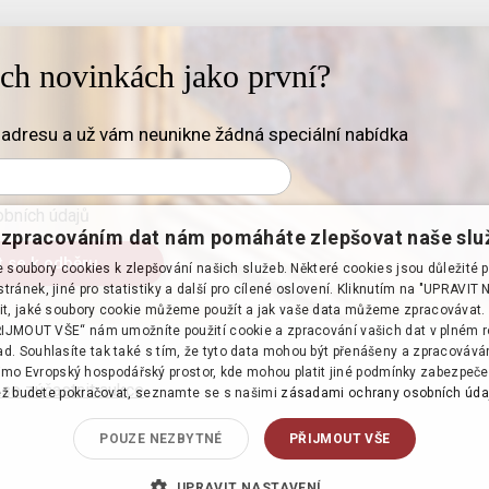
ich novinkách jako první?
adresu a už vám neunikne žádná speciální nabídka
bních údajů
zpracováním dat nám pomáháte zlepšovat naše slu
soubory cookies k zlepšování našich služeb. Některé cookies jsou důležité 
tránek, jiné pro statistiky a další pro cílené oslovení. Kliknutím na "UPRAVI
it, jaké soubory cookie můžeme použít a jak vaše data můžeme zpracovávat. 
PŘIJMOUT VŠE“ nám umožníte použití cookie a zpracování vašich dat v plném 
d. Souhlasíte tak také s tím, že tyto data mohou být přenášeny a zpracováv
mo Evropský hospodářský prostor, kde mohou platit jiné podmínky zabezpeče
 se zúčastnit aukce
·
ž budete pokračovat, seznamte se s našimi
zásadami ochrany osobních úda
POUZE NEZBYTNÉ
PŘIJMOUT VŠE
UPRAVIT NASTAVENÍ