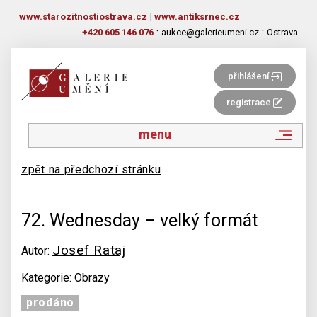
www.starozitnostiostrava.cz
|
www.antiksrnec.cz
·
·
+420 605 146 076
aukce@galerieumeni.cz
Ostrava
přihlášení
registrace
menu
zpět na předchozí stránku
72. Wednesday – velký formát
Josef Rataj
Autor:
Kategorie: Obrazy
prodáno