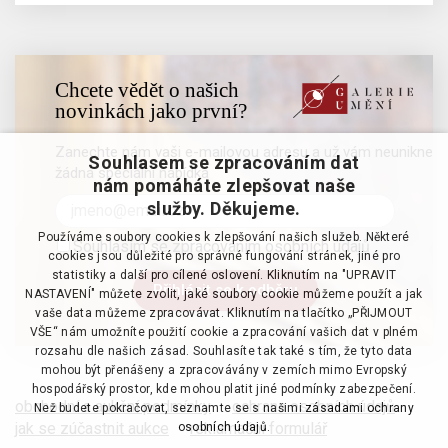
Chcete vědět o našich
novinkách jako první?
Zanechte nám vaši e-mailovou adresu a už vám neunikne
Souhlasem se zpracováním dat
žádná speciální nabídka
nám pomáháte zlepšovat naše
služby. Děkujeme.
Používáme soubory cookies k zlepšování našich služeb. Některé
Souhlasím se zpracováním osobních údajů
cookies jsou důležité pro správné fungování stránek, jiné pro
statistiky a další pro cílené oslovení. Kliknutím na "UPRAVIT
NASTAVENÍ" můžete zvolit, jaké soubory cookie můžeme použít a jak
vaše data můžeme zpracovávat. Kliknutím na tlačítko „PŘIJMOUT
VŠE“ nám umožníte použití cookie a zpracování vašich dat v plném
rozsahu dle našich zásad. Souhlasíte tak také s tím, že tyto data
mohou být přenášeny a zpracovávány v zemích mimo Evropský
hospodářský prostor, kde mohou platit jiné podmínky zabezpečení.
obchodní a aukční podmínky
·
ochrana osobních údajů
·
Než budete pokračovat, seznamte se s našimi
zásadami ochrany
jak se zúčastnit aukce
·
reklamační formulář
osobních údajů.