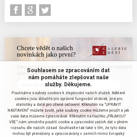
Chcete vědět o našich
novinkách jako první?
Zanechte nám vaši e-mailovou adresu a už vám neunikne
Souhlasem se zpracováním dat
žádná speciální nabídka
nám pomáháte zlepšovat naše
služby. Děkujeme.
Používáme soubory cookies k zlepšování našich služeb. Některé
Souhlasím se zpracováním osobních údajů
cookies jsou důležité pro správné fungování stránek, jiné pro
statistiky a další pro cílené oslovení. Kliknutím na "UPRAVIT
NASTAVENÍ" můžete zvolit, jaké soubory cookie můžeme použít a jak
vaše data můžeme zpracovávat. Kliknutím na tlačítko „PŘIJMOUT
VŠE“ nám umožníte použití cookie a zpracování vašich dat v plném
rozsahu dle našich zásad. Souhlasíte tak také s tím, že tyto data
mohou být přenášeny a zpracovávány v zemích mimo Evropský