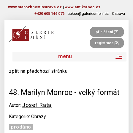
www.starozitnostiostrava.cz
|
www.antiksrnec.cz
·
·
+420 605 146 076
aukce@galerieumeni.cz
Ostrava
přihlášení
registrace
menu
zpět na předchozí stránku
48. Marilyn Monroe - velký formát
Josef Rataj
Autor:
Kategorie: Obrazy
prodáno