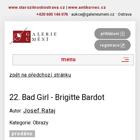
www.starozitnostiostrava.cz
|
www.antiksrnec.cz
·
·
+420 605 146 076
aukce@galerieumeni.cz
Ostrava
přihlášení
registrace
menu
zpět na předchozí stránku
22. Bad Girl - Brigitte Bardot
Josef Rataj
Autor:
Kategorie: Obrazy
prodáno