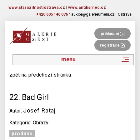
www.starozitnostiostrava.cz
|
www.antiksrnec.cz
·
·
+420 605 146 076
aukce@galerieumeni.cz
Ostrava
přihlášení
registrace
menu
zpět na předchozí stránku
22. Bad Girl
Josef Rataj
Autor:
Kategorie: Obrazy
prodáno