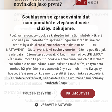
novinkách jako první?
Zanechte nám vaši e-mailovou adresu a už vám neunikne
Souhlasem se zpracováním dat
žádná speciální nabídka
nám pomáháte zlepšovat naše
služby. Děkujeme.
Používáme soubory cookies k zlepšování našich služeb. Některé
Souhlasím se zpracováním osobních údajů
cookies jsou důležité pro správné fungování stránek, jiné pro
statistiky a další pro cílené oslovení. Kliknutím na "UPRAVIT
NASTAVENÍ" můžete zvolit, jaké soubory cookie můžeme použít a jak
vaše data můžeme zpracovávat. Kliknutím na tlačítko „PŘIJMOUT
VŠE“ nám umožníte použití cookie a zpracování vašich dat v plném
rozsahu dle našich zásad. Souhlasíte tak také s tím, že tyto data
mohou být přenášeny a zpracovávány v zemích mimo Evropský
hospodářský prostor, kde mohou platit jiné podmínky zabezpečení.
obchodní a aukční podmínky
·
ochrana osobních údajů
·
Než budete pokračovat, seznamte se s našimi
zásadami ochrany
jak se zúčastnit aukce
·
reklamační formulář
osobních údajů.
© P&S Galerie umění, Ostrava
POUZE NEZBYTNÉ
PŘIJMOUT VŠE
Realizace
Internetová agentura Q2 Interactive
&
Qaukce.cz
UPRAVIT NASTAVENÍ