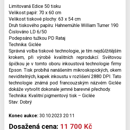
Limitovaná Edice 50 tisku
Velikost papír: 70 x 60 cm
Velikost tiskové plochy: 63 x 54 cm
Druh tiskového papíru: Hahnemühle William Turner 190
Čislováno LD 6/50
Podepsáno tužkou PD Rataj
Technika: Giclée
Správná volba tiskové technologie, je tím nejdůlžitějším
krokem, při výrobě kvalitních reprodukcí. Světovou
špičkou je v tomto oboru inkoustová technologie firmy
Epson. Tisk probíhá nanášením mikroskopických, okem
neviditelných, kapek inkoustu v rozlišení 2880 DPI. Tato
technologie známá pod francouzským názvém Giclée
dokáže vytvořit dokonale jemné barevné přechody.
Technika: Kvalitní pigmentový tisk – Giclée
Stav: Dobrý
Konec aukce:
30.10.2023 20:11
Dosažená cena:
11 700 Kč