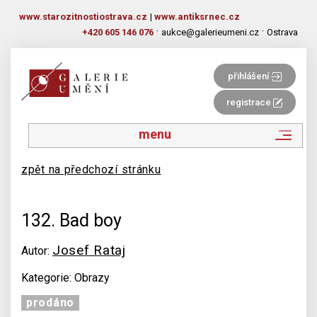
www.starozitnostiostrava.cz
|
www.antiksrnec.cz
·
·
+420 605 146 076
aukce@galerieumeni.cz
Ostrava
přihlášení
registrace
menu
zpět na předchozí stránku
132. Bad boy
Josef Rataj
Autor:
Kategorie: Obrazy
prodáno