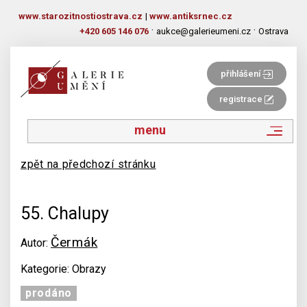
www.starozitnostiostrava.cz
|
www.antiksrnec.cz
·
·
+420 605 146 076
aukce@galerieumeni.cz
Ostrava
přihlášení
registrace
menu
zpět na předchozí stránku
55. Chalupy
Čermák
Autor:
Kategorie: Obrazy
prodáno