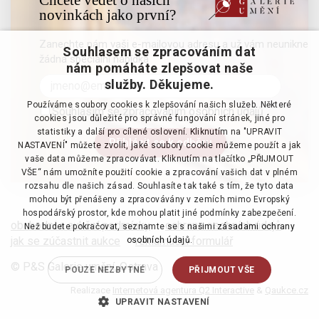
novinkách jako první?
Zanechte nám vaši e-mailovou adresu a už vám neunikne
Souhlasem se zpracováním dat
žádná speciální nabídka
nám pomáháte zlepšovat naše
služby. Děkujeme.
Používáme soubory cookies k zlepšování našich služeb. Některé
Souhlasím se zpracováním osobních údajů
cookies jsou důležité pro správné fungování stránek, jiné pro
statistiky a další pro cílené oslovení. Kliknutím na "UPRAVIT
NASTAVENÍ" můžete zvolit, jaké soubory cookie můžeme použít a jak
vaše data můžeme zpracovávat. Kliknutím na tlačítko „PŘIJMOUT
VŠE“ nám umožníte použití cookie a zpracování vašich dat v plném
rozsahu dle našich zásad. Souhlasíte tak také s tím, že tyto data
mohou být přenášeny a zpracovávány v zemích mimo Evropský
hospodářský prostor, kde mohou platit jiné podmínky zabezpečení.
obchodní a aukční podmínky
·
ochrana osobních údajů
·
Než budete pokračovat, seznamte se s našimi
zásadami ochrany
jak se zúčastnit aukce
·
reklamační formulář
osobních údajů.
© P&S Galerie umění, Ostrava
POUZE NEZBYTNÉ
PŘIJMOUT VŠE
Realizace
Internetová agentura Q2 Interactive
&
Qaukce.cz
UPRAVIT NASTAVENÍ