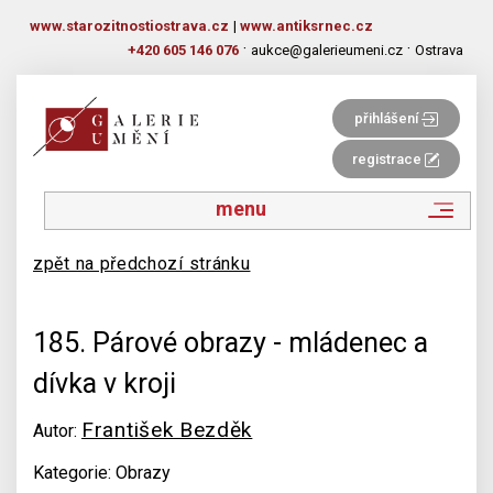
www.starozitnostiostrava.cz
|
www.antiksrnec.cz
·
·
+420 605 146 076
aukce@galerieumeni.cz
Ostrava
přihlášení
registrace
menu
zpět na předchozí stránku
185. Párové obrazy - mládenec a
dívka v kroji
František Bezděk
Autor:
Kategorie: Obrazy