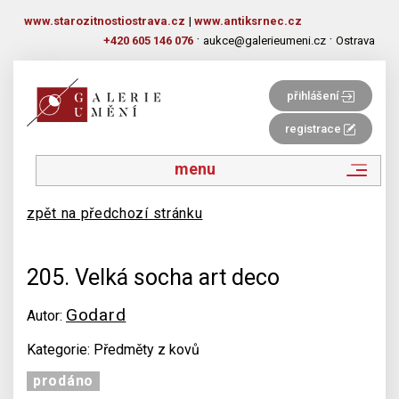
www.starozitnostiostrava.cz
|
www.antiksrnec.cz
·
·
+420 605 146 076
aukce@galerieumeni.cz
Ostrava
přihlášení
registrace
menu
zpět na předchozí stránku
205. Velká socha art deco
Godard
Autor:
Kategorie: Předměty z kovů
prodáno