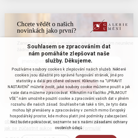
Chcete vědět o našich
novinkách jako první?
Zanechte nám vaši e-mailovou adresu a už vám neunikne
Souhlasem se zpracováním dat
žádná speciální nabídka
nám pomáháte zlepšovat naše
služby. Děkujeme.
Používáme soubory cookies k zlepšování našich služeb. Některé
Souhlasím se zpracováním osobních údajů
cookies jsou důležité pro správné fungování stránek, jiné pro
statistiky a další pro cílené oslovení. Kliknutím na "UPRAVIT
NASTAVENÍ" můžete zvolit, jaké soubory cookie můžeme použít a jak
vaše data můžeme zpracovávat. Kliknutím na tlačítko „PŘIJMOUT
VŠE“ nám umožníte použití cookie a zpracování vašich dat v plném
rozsahu dle našich zásad. Souhlasíte tak také s tím, že tyto data
mohou být přenášeny a zpracovávány v zemích mimo Evropský
hospodářský prostor, kde mohou platit jiné podmínky zabezpečení.
obchodní a aukční podmínky
·
ochrana osobních údajů
·
Než budete pokračovat, seznamte se s našimi
zásadami ochrany
jak se zúčastnit aukce
·
reklamační formulář
osobních údajů.