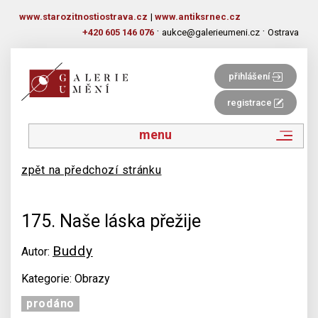
www.starozitnostiostrava.cz
|
www.antiksrnec.cz
·
·
+420 605 146 076
aukce@galerieumeni.cz
Ostrava
přihlášení
registrace
menu
zpět na předchozí stránku
175. Naše láska přežije
Buddy
Autor:
Kategorie: Obrazy
prodáno