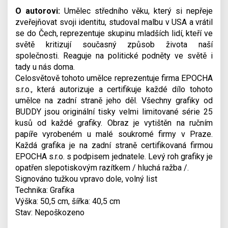
O autorovi:
Umělec středního věku, který si nepřeje
zveřejňovat svoji identitu, studoval malbu v USA a vrátil
se do Čech, reprezentuje skupinu mladších lidí, kteří ve
světě kritizují současný způsob života naší
společnosti. Reaguje na politické podněty ve světě i
tady u nás doma.
Celosvětově tohoto umělce reprezentuje firma EPOCHA
s.r.o., která autorizuje a certifikuje každé dílo tohoto
umělce na zadní straně jeho děl. Všechny grafiky od
BUDDY jsou originální tisky velmi limitované série 25
kusů od každé grafiky. Obraz je vytištěn na ručním
papíře vyrobeném u malé soukromé firmy v Praze.
Každá grafika je na zadní straně certifikovaná firmou
EPOCHA s.r.o. s podpisem jednatele. Levý roh grafiky je
opatřen slepotiskovým razítkem / hluchá ražba /.
Signováno tužkou vpravo dole, volný list
Technika: Grafika
Výška: 50,5 cm, šířka: 40,5 cm
Stav: Nepoškozeno