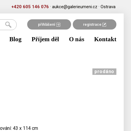
·
·
+420 605 146 076
aukce@galerieumeni.cz
Ostrava
přihlášení
registrace
Blog
Příjem děl
O nás
Kontakt
prodáno
mování: 43 x 114 cm